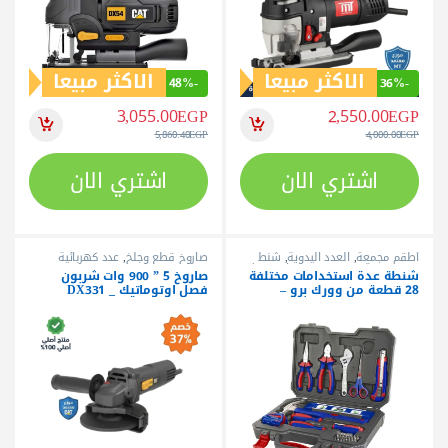
الاكثر مبيعا
الاكثر مبيعا
48%
-
36%
-
3,055.00
EGP
2,550.00
EGP
5,860.40
EGP
4,000.00
EGP
اشتري الان
اشتري الان
أطقم مجمعة
,
العدد اليدوية
,
شنط
صاروخ قطع وجلخ
,
عدد كهربائية
عدة مجمعة
,
عروض وتخفيضات
,
وورك
شنطة عدة استخدامات مختلفة
صاروخ 5 ” 900 وات شربون
برو
28 قطعة من وورك برو –
فصل اوتوماتيك _ DX331
W009014