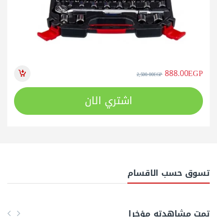
888.00
EGP
2,500.00
EGP
اشتري الان
تسوق حسب الاقسام
تمت مشاهدته مؤخرا