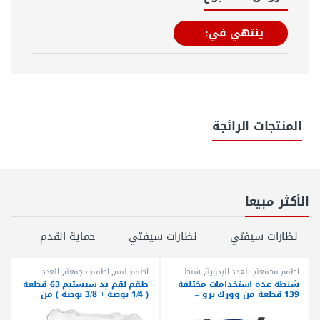
ينتهي في:
المنتجات الرائجة
الأكثر مبيعا
نظارات سيفتي
نظارات سيفتي
حماية القدم
أطقم مجمعة
,
العدد اليدوية
,
شنط
أطقم لقم
,
أطقم مجمعة
,
العدد
عدة مجمعة
,
وورك برو
اليدوية
شنطة عدة استخدامات مختلفة
طقم لقم يد سيستيم 63 قطعة
139 قطعة من وورك برو –
( 1/4 بوصة + 3/8 بوصة ) من
W009024
وورك برو – W003070