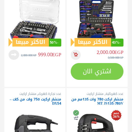
الاكثر مبيعا
الاكثر مبيعا
50%
-
43%
-
2,000.00
EGP
999.00
EGP
2,000.00
EGP
3,500.00
EGP
اشتري الان
عدد كهربائية
,
منشار اركيت
عدد نجارة كهرباء
,
منشار اركيت
منشار اركت 780 وات 135مم من
منشار اركيت 750 وات من كات –
DX54
MT JS135-780V