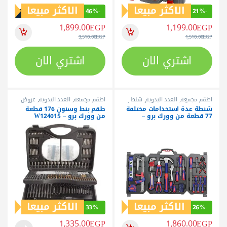
الاكثر مبيعا
الاكثر مبيعا
46%
-
21%
-
1,899.00
EGP
1,199.00
EGP
3,510.00
EGP
1,510.00
EGP
اشتري الان
اشتري الان
أطقم مجمعة
,
العدد اليدوية
,
شنط
أطقم مجمعة
,
العدد اليدوية
,
عروض
عدة مجمعة
,
عروض وتخفيضات
,
وورك
وتخفيضات
شنطة عدة استخدامات مختلفة
طقم بنط وسنون 176 قطعة
برو
77 قطعة من وورك برو –
من وورك برو – W124015
W009016
الاكثر مبيعا
الاكثر مبيعا
33%
-
26%
-
1,335.00
EGP
1,860.00
EGP