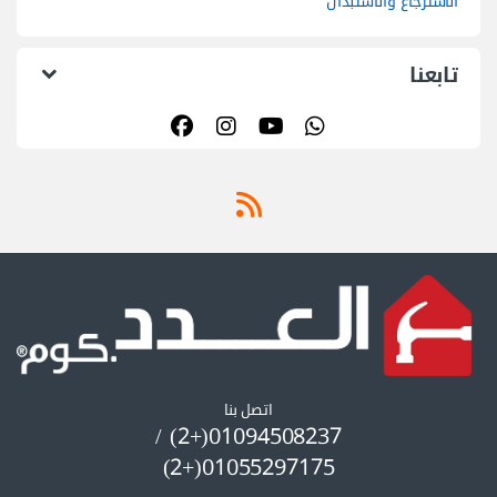
الاسترجاع والأستبدال
تابعنا
اتصل بنا
01094508237(+2) /
01055297175(+2)