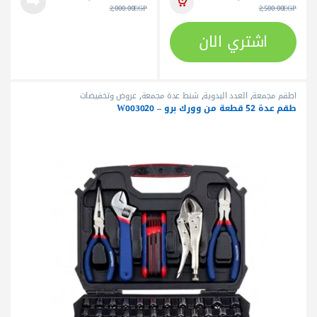
2,000.00
EGP
2,500.00
EGP
اشتري الان
أطقم مجمعة
,
العدد اليدوية
,
شنط عدة مجمعة
,
عروض وتخفيضات
طقم عدة 52 قطعة من وورك برو – W003020