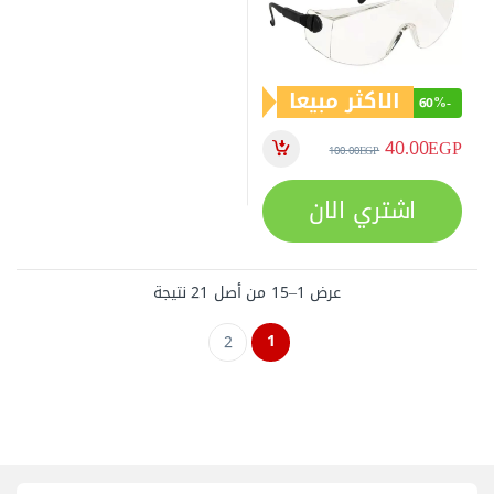
الاكثر مبيعا
60%
-
40.00
EGP
100.00
EGP
اشتري الان
عرض 1–15 من أصل 21 نتيجة
1
2