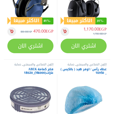
الاكثر مبيعا
الاكثر مبيعا
41%
-
31%
-
1,170.00
EGP
470.00
EGP
800.00
EGP
1,700.00
EGP
اشتري الان
اشتري الان
الأمن الصناعي والسيفتي
,
حماية
الأمن الصناعي والسيفتي
,
حماية
الرأس
الرأس
غطاء رأس / اوفر هيد ( بالكيس )
فلتر كمامة ABEK
_ 16950
غازات(M6000)_18020