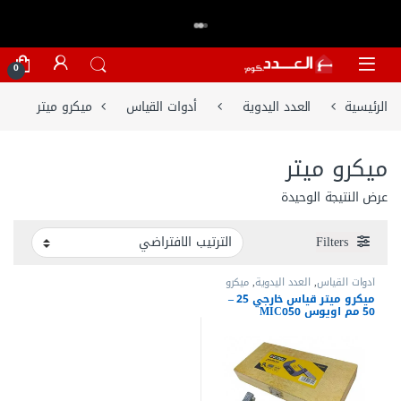
اكتر من 20,000 عميل وثقو في العدد.كوم
تسوق الان
⭐⭐⭐⭐⭐
Skip to navigatio
Skip to conten
0
الرئيسية
العدد اليدوية
أدوات القياس
ميكرو ميتر
ميكرو ميتر
عرض النتيجة الوحيدة
Filters
أدوات القياس
,
العدد اليدوية
,
ميكرو
ميتر
ميكرو ميتر قياس خارجي 25 –
50 مم اويوس MIC050