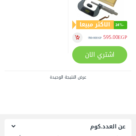
الاكثر مبيعا
24%
-
595.00
EGP
780.00
EGP
اشتري الان
عرض النتيجة الوحيدة
عن العدد.كوم