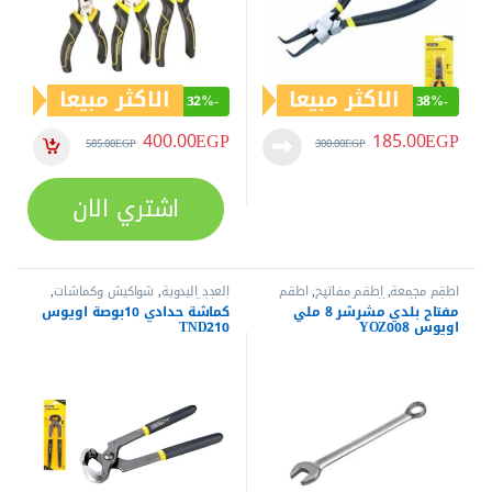
الاكثر مبيعا
الاكثر مبيعا
32%
-
38%
-
400.00
EGP
185.00
EGP
585.00
EGP
300.00
EGP
اشتري الان
أطقم مجمعة
,
أطقم مفاتيح
,
اطقم
العدد اليدوية
,
شواكيش وكماشات
,
مفاتيح
,
العدد اليدوية
,
مفاتيح عدة
,
كماشة
مفتاح بلدي مشرشر 8 ملي
كماشة حدادي 10بوصة اويوس
مفاتيح عدة بلدي مشرشر
اويوس YOZ008
TND210