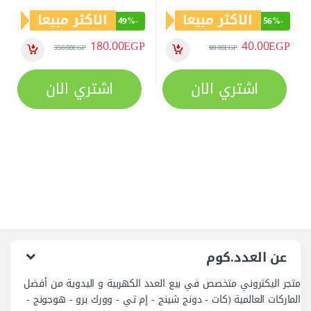
الاكثر مبيعا
الاكثر مبيعا
49%
-
56%
-
180.00
EGP
40.00
EGP
350.00
EGP
90.00
EGP
اشتري الان
اشتري الان
عن العدد.كوم
متجر اليكتروني متخصص في بيع العدد الكهربية و اليدوية من أفضل
الماركات العالمية (كات - دونج شينج - إم تي - وورك برو - هوجونج -