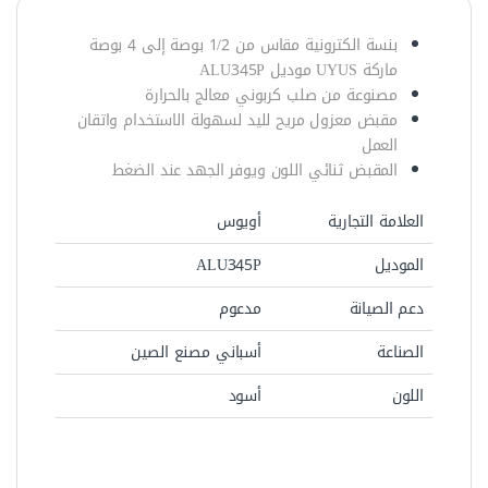
بنسة الكترونية مقاس من 1/2 بوصة إلى 4 بوصة
ماركة UYUS موديل ALU345P
مصنوعة من صلب كربوني معالج بالحرارة
مقبض معزول مريح لليد لسهولة الاستخدام واتقان
العمل
المقبض ثنائي اللون ويوفر الجهد عند الضغط
العلامة التجارية
أويوس
الموديل
ALU345P
دعم الصيانة
مدعوم
الصناعة
أسباني مصنع الصين
اللون
أسود