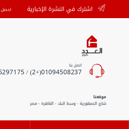
اشترك في النشرة الإخبارية
احصل ع
اتصل بنا
01094508237(+2) / 01055297175(+2)
موقعنا
شارع الجمهورية - وسط البلد - القاهرة - مصر