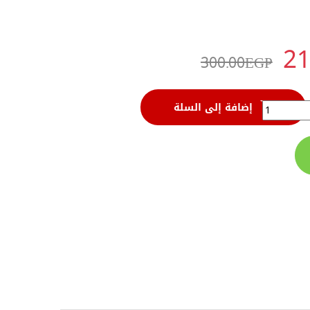
21
300.00
EGP
تانى _ 4504 quantity
إضافة إلى السلة