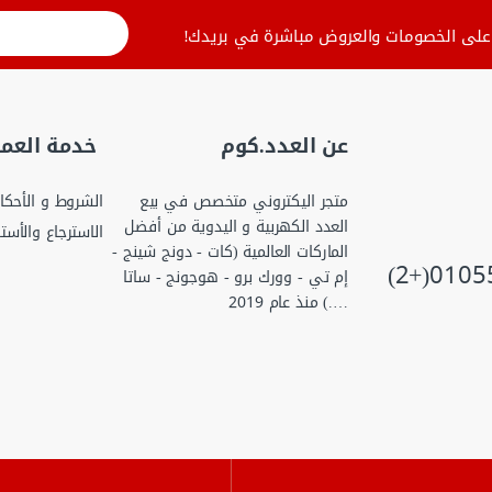
لى الخصومات والعروض مباشرة في بريدك!
عن العدد.كوم
خدمة العمل
متجر اليكتروني متخصص في بيع
الشروط و الأحكا
العدد الكهربية و اليدوية من أفضل
الاسترجاع والأست
الماركات العالمية (كات - دونج شينج -
إم تي - وورك برو - هوجونج - ساتا
….) منذ عام 2019