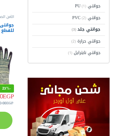
جوانتي PU
(1)
الأمن ال
جوانتي PVC
(2)
اليدين
جوانتي جلد
(3)
جوانتي حرارة
PU مواصفة 4544 _ 4383
(2)
جوانتي نايترايل
(1)
23%
-
0
EGP
0.00
EGP