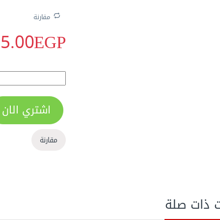
مقارنة
5.00
EGP
جوانتى جلد حور بالإسورة قصير TIG باكس
اشتري الان
الاكثر مبيعا
مقارنة
ت ذات صلة