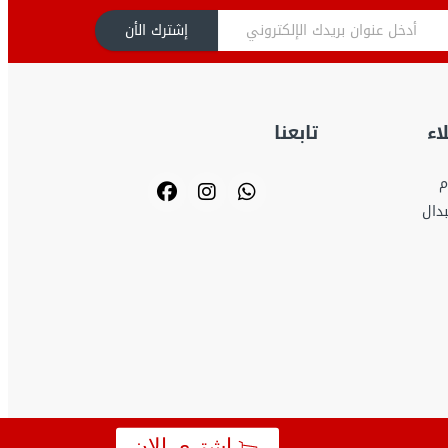
إشترك الأن
اء
تابعنا
م
بدال
اشتري الان