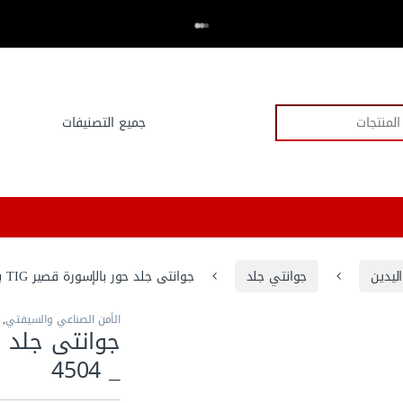
اكتر من 20,000 عميل وثقو في العدد.كوم
⭐⭐⭐⭐⭐
ليدين
جوانتي جلد
جوانتى جلد حور بالإسورة قصير TIG باكستانى _ 4504
الأمن الصناعي والسيفتي
,
_ 4504