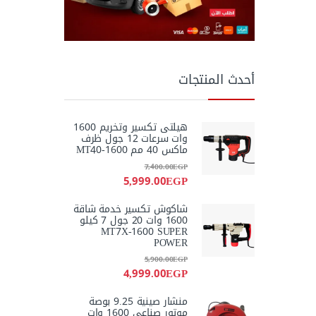
أحدث المنتجات
هيلتى تكسير وتخريم 1600
وات سرعات 12 جول ظرف
ماكس 40 مم MT40-1600
7,400.00
EGP
5,999.00
EGP
شاكوش تكسير خدمة شاقة
1600 وات 20 جول 7 كيلو
MT7X-1600 SUPER
POWER
5,900.00
EGP
4,999.00
EGP
منشار صينية 9.25 بوصة
موتور صناعى 1600 وات