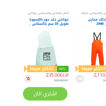
عي والسيفتي
,
حماية
الأمن الصناعي والسيفتي
,
جوانتي
جلد
,
حماية اليدين
ذلك مجارى
جوانتى جلد حور بالإسورة
2
طويل 35 سم باكستانى _
4505
الاكثر مبيعا
الاكثر مبيعا
33%
-
235.00
EGP
2,110
350.00
EGP
3,
اشتري الان