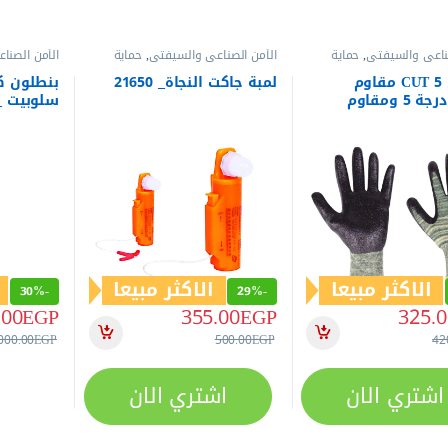
صناعي والسيفتي
,
حماية
الأمن الصناعي والسيفتي
,
حماية
الأمن الصنا
الجسم
الجسم
جوانتى CUT 5 مقاوم
لمبة جاكت النجاة_ 21650
بنطلون ك
للقطع درجة 5 ومقاوم
سلوبيت _ 990
للحرارة 350 درجة Sharpflex
الاكثر مبيعا
الاكثر مبيعا
30%
-
29%
-
.00
EGP
355.00
EGP
325.0
000.00
EGP
500.00
EGP
42
اشتري الان
اشتري الان