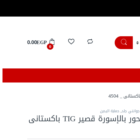
تسوق الان
0.00
EGP
0
جوانتي جلد
,
حماية اليدين
جوانتى جلد حور بالإسورة قصير TIG باكستانى