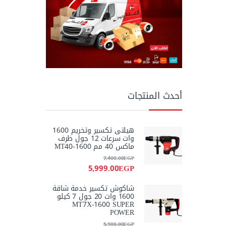
أحدث المنتجات
هيلتى تكسير وتخريم 1600
وات سرعات 12 جول ظرف
ماكس 40 مم MT40-1600
7,400.00
EGP
5,999.00
EGP
شاكوش تكسير خدمة شاقة
1600 وات 20 جول 7 كيلو
MT7X-1600 SUPER
POWER
5,900.00
EGP