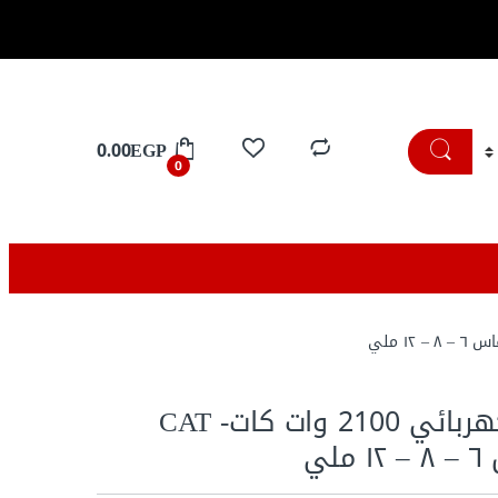
تسوق الان
0.00
EGP
0
راوتر خشب كهربائي 2100 وات كات- CAT