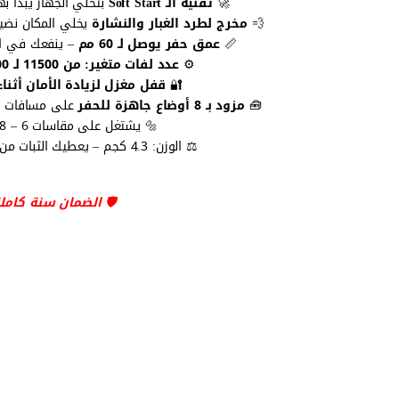
وء ويحافظ على ثباتك
تقنية الـ Soft Start
🚀
وانت شايف شغلك
مخرج لطرد الغبار والنشارة
💨
طيبات الثقيلة
عمق حفر يوصل لـ 60 مم
📏
عدد لفات متغير: من 11500 لـ 28000 لفة/دقيقة
⚙️
دة الأمان أثناء تغيير البنطة
🔐
وقتك ومجهودك
مزود بـ 8 أوضاع جاهزة للحفر
🧰
🔩 يشتغل على مقاسات 6 – 8 – 12 ملم
⚖️ الوزن: 4.3 كجم – يعطيك الثبات من غير ما يتعب إيدك
️ الضمان سنة كاملة