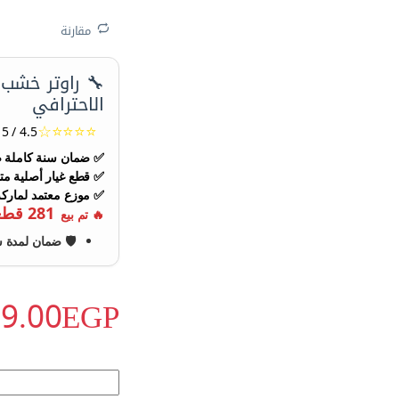
مقارنة
الاحترافي
⭐️⭐️⭐️⭐️☆
4.5 / 5 تقييمات الصنايعية
✅ ضمان سنة كاملة ض
✅ قطع غيار أصلية متو
✅ موزع معتمد لماركة AT
281 قطعه
🔥 تم بيع
🛡️ ضمان لمدة 
99.00
EGP
راوتر خشب كهربائي 2100 وات كات- CAT DX89 مقاس ٦ - ٨ - ١٢ ملي antity