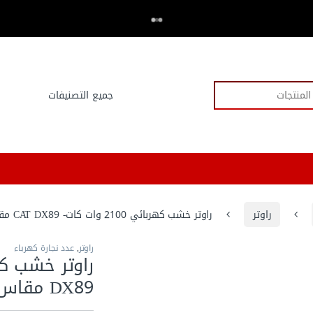
اكتر من 20,000 عميل وثقو في العدد.كوم
⭐⭐⭐⭐⭐
راوتر
راوتر خشب كهربائي 2100 وات كات- CAT DX89 مقاس ٦ – ٨ – ١٢ ملي
راوتر
,
عدد نجارة كهرباء
DX89 مقاس ٦ – ٨ – ١٢ ملي