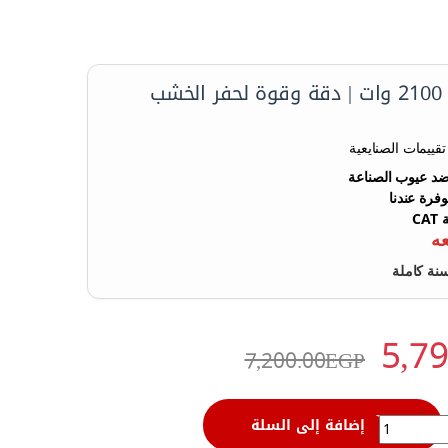
🔧 راوتر خشب 2100 وات | دقة وقوة لحفر الخشب
د عيوب الصناعة
فرة عندنا
C
سنة كاملة
5,7
7,200.00
EGP
qu
إضافة إلى السلة