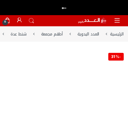
اكتر من 20,000 عميل وثقو في العدد.كوم
تسوق الان
⭐⭐⭐⭐⭐
Skip to navigatio
Skip to conten
0
الرئيسية
العدد اليدوية
أطقم مجمعة
شنط عدة
31%
-