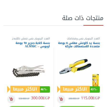
منتجات ذات صلة
العدد اليدوية
,
بنس وقصافات
العدد اليدوية
,
بنس قفش (كلابه)
,
بنس وقصافات
,
مفاتيح عدة
بنسة يد كاوتش مقاس 6 بوصة
بنسة كلابة جنزير 10 بوصة
متعددة الاستعمالات ماركة
اويوس – ALM10C
ايويس – موديل ALU6D
الاكثر مبيعا
الاكثر مبيعا
46%
-
43%
-
300.00
EGP
115.00
EGP
559.00
EGP
200.00
EGP