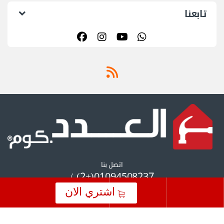
تابعنا
اتصل بنا
01094508237(+2) /
01055297175(+2)
اشتري الان