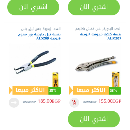
اشتري الان
اشتري الان
العدد اليدوية
,
بنس قفش (كلابه)
,
العدد اليدوية
,
بنس تيل
,
بنس
بنس وقصافات
وقصافات
بنسة كلابة مجوفة 7بوصة
بنسة تيل خارجية بوز معوج
ALM207
9بوصة ALS209
الاكثر مبيعا
الاكثر مبيعا
38%
-
38%
-
185.00
EGP
155.00
EGP
300.00
EGP
250.00
EGP
اشتري الان