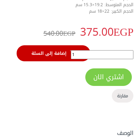
الحجم المتوسط: 19.2×15.3 سم
الحجم الكبير: 22×18 سم
375.00
EGP
540.00
EGP
شنطة يد 3 قطع من وورك برو - W003502 الحجم الصغير 19.2x9.5 سم الحجم المتوسط 19.2x15.3 سم الحجم الكبير 22x18 سم quantity
إضافة إلى السلة
اشتري الان
مقارنة
الوصف