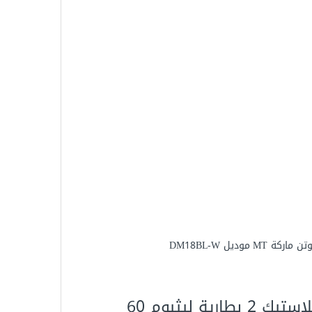
شنيور بطارية 13 مم سرعتين 18 فولت – شنطة بلاستيك 2 بطارية ليثيوم 60