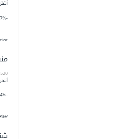
أشتر
-17%
view
منشا
18520 ج
أشتر
-14%
view
شنيو