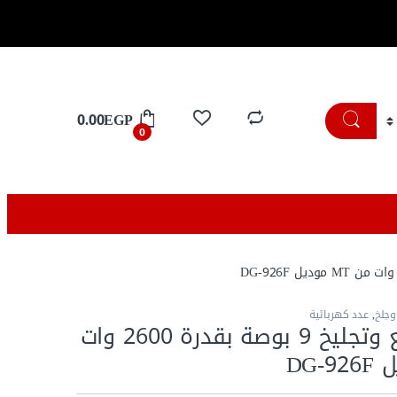
تسوق الان
0.00
EGP
0
وجلخ
,
عدد كهربائية
صاروخ تقطيع وتجليخ 9 بوصة بقدرة 2600 وات