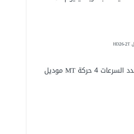
شاكوش تكسير عدل 850 وات مقاس 26 مم متعدد السرعات 4 حركة MT موديل