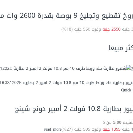
طيع وتجليخ 9 بوصة بقدرة 2600 وات من MT موديل DG-926F
ه
2550 جنيه
وفرت 550 جنيه (18%)
كثر مبيعا
Quick 
ارية 10.8 فولت 2 أمبير دونج شينج
لتقييم
5.00
من 5
ه
1395 جنيه
وفرت 505 جنيه (27%)
read_more