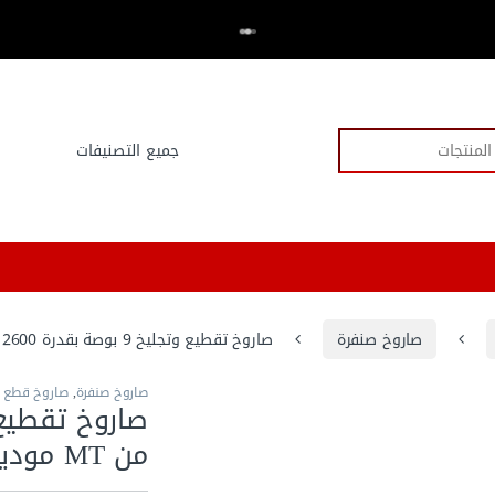
اكتر من 20,000 عميل وثقو في العدد.كوم
⭐⭐⭐⭐⭐
صاروخ صنفرة
صاروخ تقطيع وتجليخ 9 بوصة بقدرة 2600 وات من MT موديل DG-926F
صاروخ صنفرة
,
صاروخ قطع 
من MT موديل DG-926F