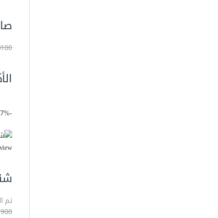
صاروخ تق
3100 جني
الأ
-27%
view
شنيور بط
تم ا
1900 جني