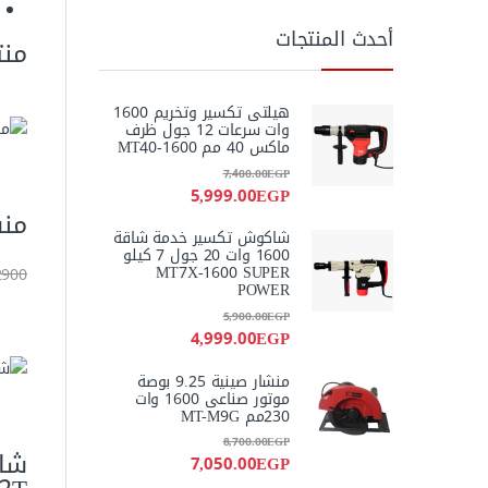
أحدث المنتجات
منت
هيلتى تكسير وتخريم 1600
وات سرعات 12 جول ظرف
ماكس 40 مم MT40-1600
7,400.00
EGP
5,999.00
EGP
منشار ارك
شاكوش تكسير خدمة شاقة
1600 وات 20 جول 7 كيلو
MT7X-1600 SUPER
2900 جني
POWER
5,900.00
EGP
4,999.00
EGP
منشار صينية 9.25 بوصة
موتور صناعى 1600 وات
230مم MT-M9G
8,700.00
EGP
7,050.00
EGP