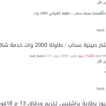
ي الآن
Quick 
ر صينية سحاب / طاولة 2000 وات خدمة شاقة
نيه
15430 جنيه
وفرت 3090 جنيه (17%)
read_more
ي الآن
Quick 
ر بطارية براشليس تخريم ودقاق 13 م 18فولت MT