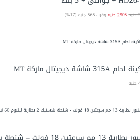
 + جوانتى + 5 بنط
ه
2805 جنيه
وفرت 565 جنيه (17%)
حام 315A شاشة ديجيتال ماركة MT
ه