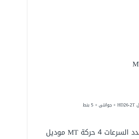
شاكوش تكسير عدل 850 وات مقاس 26 مم متعدد السرعات 4 حركة MT موديل