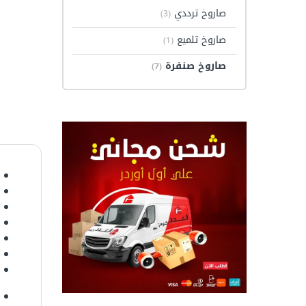
صاروخ ترددي
(3)
صاروخ تلميع
(1)
صاروخ صنفرة
(7)