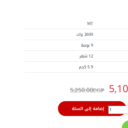
MT
2600 وات
9 بوصة
12 شهر
5.9 كجم
5,1
5,250.00
EGP
DG-9
إضافة إلى السلة