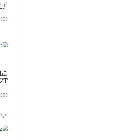
نيوتن 
4050 جني
2T
2950 جني
تم ا