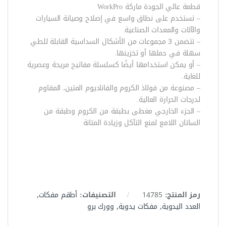
قطعة عالي الجودة ماركة WorkPro
– تستخدم على نطاق واسع في إصلاح وصيانة السيارات
والآلات والمعدات الصناعية.
– تتضمن 3 مجموعات من الأشكال السداسية القابلة للطي
سهلة في حملها أو تخزينها.
– أو يمكن استخدامها أيضًا كسلسلة مفاتيح مريحة وعصرية
للغاية.
– مصنوعة من فولاذ الكروم والفاناديوم المتين، المقاوم
لدرجات الحرارة العالية.
– الجزء الخارجي مغطى بطبقة من الكروم وطبقة من
الساتان اللامع لمنع التآكل وزيادة المتانة
رمز المنتج:
14785
التصنيفات:
أطقم مفكات
,
العدد اليدوية
,
مفكات يدوية
,
وورك برو