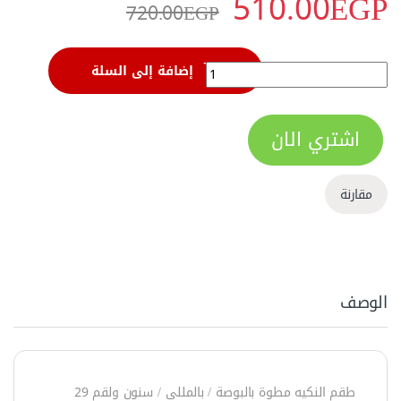
510.00
EGP
720.00
EGP
طقم الن 29 قطعة قابل للطي من وورك برو - W000901 quantity
إضافة إلى السلة
اشتري الان
مقارنة
الوصف
طقم النكيه مطوة بالبوصة / بالمللى / سنون ولقم 29