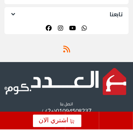
تابعنا
اتصل بنا
01094508237(+2) /
01055297175(+2)
اشتري الان