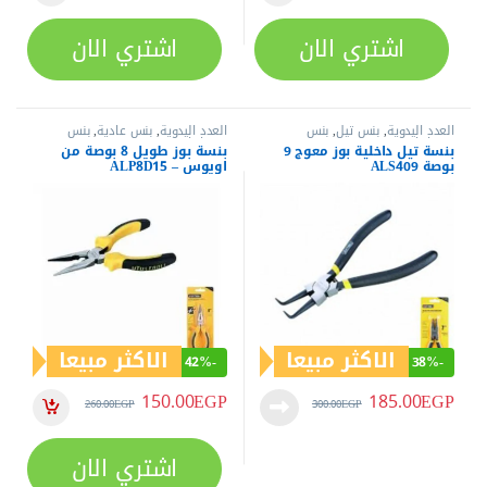
اشتري الان
اشتري الان
العدد اليدوية
,
بنس تيل
,
بنس
العدد اليدوية
,
بنس عادية
,
بنس
وقصافات
وقصافات
بنسة تيل داخلية بوز معوج 9
بنسة بوز طويل 8 بوصة من
بوصة ALS409
اويوس – ALP8D15
الاكثر مبيعا
الاكثر مبيعا
42%
-
38%
-
150.00
EGP
185.00
EGP
260.00
EGP
300.00
EGP
اشتري الان