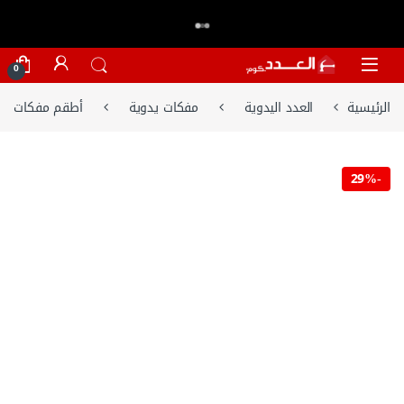
اكتر من 20,000 عميل وثقو في العدد.كوم
تسوق الان
⭐⭐⭐⭐⭐
Skip to navigatio
Skip to conten
0
الرئيسية
العدد اليدوية
مفكات يدوية
أطقم مفكات
29%
-