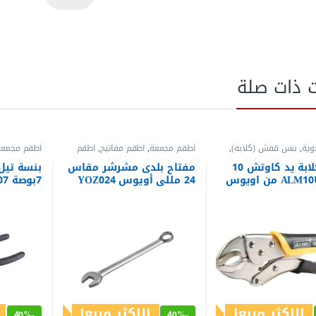
ت ذات صلة
وية
,
بنس قفش (كلابه)
,
أطقم مجمعة
,
أطقم مفاتيح
,
اطقم
أطقم مجمعة
افات
مفاتيح
,
العدد اليدوية
,
مفاتيح عدة
,
تيل
,
بنس وق
مفاتيح عدة بلدي مشرشر
,
مفاتيح
بنسة كلابة يد كاوتش 10
مفتاح بلدى مشرشر مقاس
بنسة تيل 
عدة مشرشر
24 مللى أويوس YOZ024
7بوصة ALS207
الاكثر مبيعا
الاكثر مبيعا
40%
-
40%
-