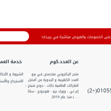
لى الخصومات والعروض مباشرة في بريدك!
عن العدد.كوم
خدمة العمل
متجر اليكتروني متخصص في بيع
الشروط و الأحكا
العدد الكهربية و اليدوية من أفضل
الاسترجاع والأست
الماركات العالمية (كات - دونج شينج -
إم تي - وورك برو - هوجونج - ساتا
….) منذ عام 2019