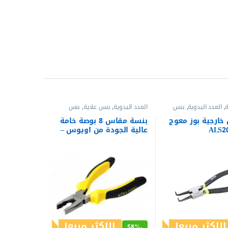
,
العدد اليدوية
,
بنس
العدد اليدوية
,
بنس عادية
,
بنس
صافات
وقصافات
خارجية بوز معوج
بنسة مقاس 8 بوصة خامة
عالية الجودة من اويوس –
ALU8D15
الاكثر مبيعا
الاكثر مبيعا
58%
-