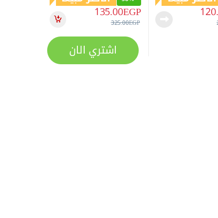
135.00
EGP
120
325.00
EGP
اشتري الان