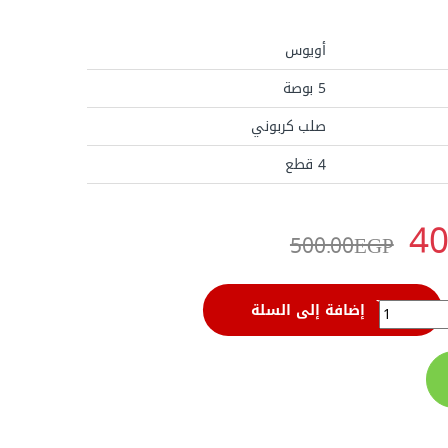
أويوس
5 بوصة
صلب كربوني
4 قطع
40
500.00
EGP
إضافة إلى السلة