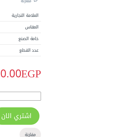
مقارنة
العلامة التجارية
المقاس
خامة الصنع
عدد القطع
0.00
EGP
الاكثر مبيعا
طقم بنس تيل 4 ق 5 بوصة ALS402 quantity
اشتري الان
مقارنة