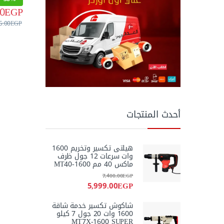
0
EGP
5.00
EGP
أحدث المنتجات
هيلتى تكسير وتخريم 1600
وات سرعات 12 جول ظرف
ماكس 40 مم MT40-1600
7,400.00
EGP
5,999.00
EGP
شاكوش تكسير خدمة شاقة
1600 وات 20 جول 7 كيلو
MT7X-1600 SUPER