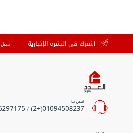
اشترك في النشرة الإخبارية
احصل ع
اتصل بنا
01094508237(+2) / 01055297175(+2)