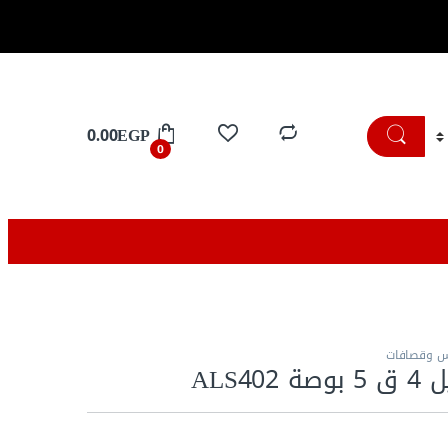
تسوق الان
0.00
EGP
0
س وقصافات
ALS4