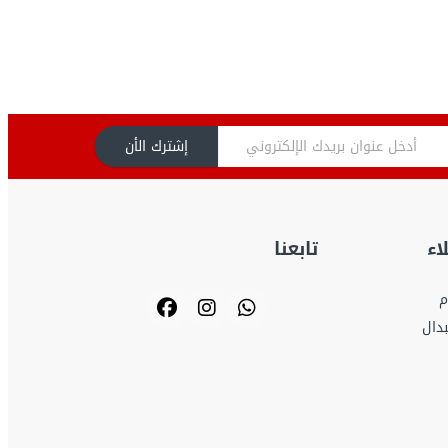
إشترك الأن
اء
تابعنا
م
بدال