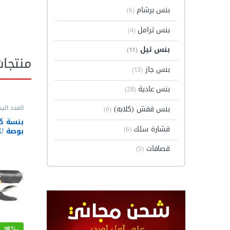
بنس برشام
(6)
بنس ترامل
(4)
بنس تيل
(11)
منتجا
بنس جاز
(13)
بنس عادية
(28)
بنس قفش (كلابه)
العدد اليد
(6)
بنس وقص
قشارة سلك
(6)
بوصة ALM10U من اويوس
قصافات
(5)
38%
-