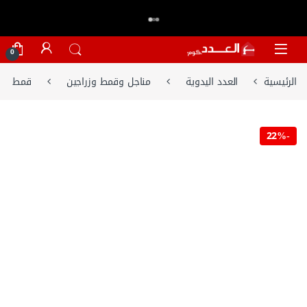
اكتر من 20,000 عميل وثقو في العدد.كوم
تسوق الان
⭐⭐⭐⭐⭐
Skip to navigatio
Skip to conten
0
الرئيسية
العدد اليدوية
مناجل وقمط وزراجين
قمط
22%
-