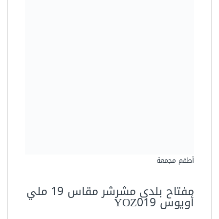
أطقم مجمعة
مفتاح بلدى مشرشر مقاس 19 ملي
أويوس YOZ019