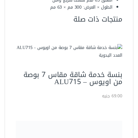
العمق 63 ملم لمسك سريع وآمن
الطول × العرض: 300 مم × 63 مم
منتجات ذات صلة
العدد اليدوية
بنسة خدمة شاقة مقاس 7 بوصة
من اويوس – ALU715
69.00 جنيه