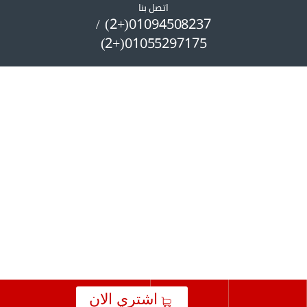
اتصل بنا
01094508237(+2) /
01055297175(+2)
اشتري الان