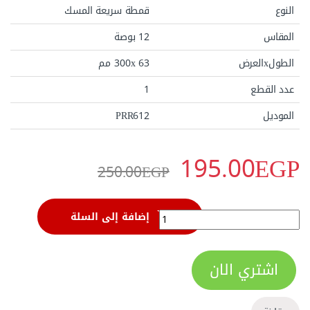
النوع
قمطة سريعة المسك
المقاس
12 بوصة
الطولxالعرض
300x 63 مم
عدد القطع
1
الموديل
PRR612
195.00
EGP
250.00
EGP
قمطة سريعة المسك 12 بوصة اويوس PRR612 quantity
إضافة إلى السلة
اشتري الان