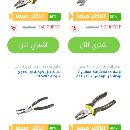
الاكثر مبيعا
الاكثر مبيعا
36%
-
36%
-
150.00
EGP
90.00
EGP
234.00
EGP
140.00
EGP
اشتري الان
اشتري الان
العدد اليدوية
,
بنس عادية
,
بنس
أطقم مجمعة
,
العدد اليدوية
,
بنس
وقصافات
تيل
,
بنس وقصافات
بنسة خدمة شاقة مقاس 7
بنسة تيل خارجية بوز معوج
بوصة من اويوس – ALU715
7بوصة ALS207
الاكثر مبيعا
الاكثر مبيعا
40%
-
46%
-