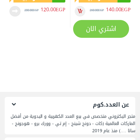
120.00
EGP
140.00
EGP
200.00
EGP
260.00
EGP
اشتري الان
عن العدد.كوم
متجر اليكتروني متخصص في بيع العدد الكهربية و اليدوية من أفضل
الماركات العالمية (كات - دونج شينج - إم تي - وورك برو - هوجونج -
ساتا ….) منذ عام 2019