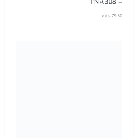
– TNA308
79.50 جنيه