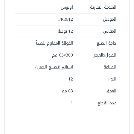
العلامة التجارية
اويوس
الموديل
PRR612
المقاس
12 بوصة
خامة الصنع
الفولاذ المقاوم للصدأ
الطولxالعرض
300×63 مم
الصناعة
اسباني(تصنيع الصين)
اللون
12
العمق
63 مم
عدد القطع
1