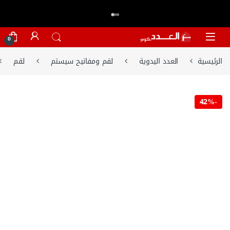
اكتر من 20,000 عميل وثقو في العدد.كوم
تسوق الان
⭐⭐⭐⭐⭐
Skip to navigatio
Skip to conten
0
الرئيسية
العدد اليدوية
لقم ومفاتيح سيستم
لقم
42%
-