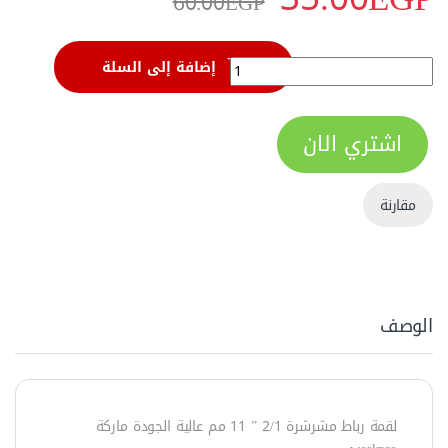
60.00
EGP
لقمة رباط 1/2 بوصة11 مم مشرشرة من وورك برو - W074261 quantity
إضافة إلى السلة
اشتري الان
مقارنة
الوصف
لقمة رباط مشرشرة 2/1 ” 11 مم عالية الجودة ماركة