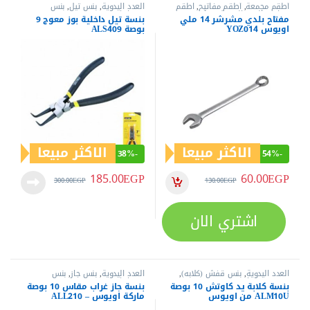
أطقم مجمعة
,
أطقم مفاتيح
,
اطقم
العدد اليدوية
,
بنس تيل
,
بنس
مفاتيح
,
العدد اليدوية
,
مفاتيح عدة
,
وقصافات
مفتاح بلدي مشرشر 14 ملي
بنسة تيل داخلية بوز معوج 9
مفاتيح عدة بلدي مشرشر
,
مفاتيح عدة
اويوس YOZ014
بوصة ALS409
مشرشر
الاكثر مبيعا
الاكثر مبيعا
38%
-
54%
-
185.00
EGP
60.00
EGP
300.00
EGP
130.00
EGP
اشتري الان
العدد اليدوية
,
بنس قفش (كلابه)
,
العدد اليدوية
,
بنس جاز
,
بنس
بنس وقصافات
وقصافات
بنسة كلابة يد كاوتش 10 بوصة
بنسة جاز غراب مقاس 10 بوصة
ALM10U من اويوس
ماركة اويوس – ALL210