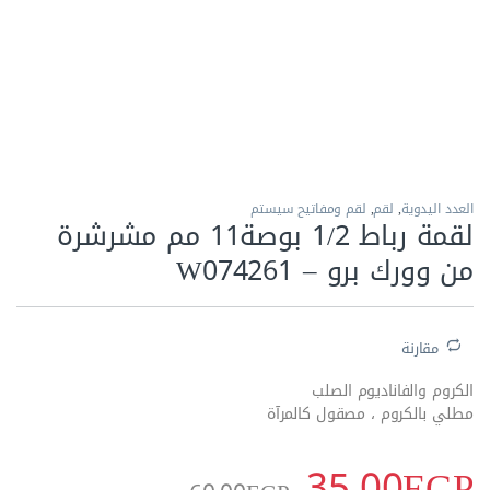
الاكثر مبيعا
العدد اليدوية
,
لقم
,
لقم ومفاتيح سيستم
لقمة رباط 1/2 بوصة11 مم مشرشرة
من وورك برو – W074261
مقارنة
الكروم والفاناديوم الصلب
مطلي بالكروم ، مصقول كالمرآة
35.00
EGP