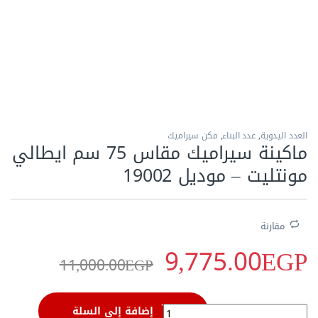
الاكثر مبيعا
العدد اليدوية
,
عدد البناء
,
مكن سيراميك
ماكينة سيراميك مقاس 75 سم ايطالي
مونتليت – موديل 19002
مقارنة
9,775.00
EGP
11,000.00
EGP
ماكينة سيراميك مقاس 75 سم ايطالي مونتليت - موديل 19002 quantity
إضافة إلى السلة