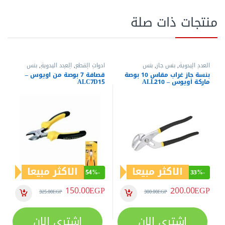
منتجات ذات صلة
العدد اليدوية
,
بنس جاز
,
بنس
أدوات القطع
,
العدد اليدوية
,
بنس
وقصافات
وقصافات
,
قصافات
,
قصافات
بنسة جاز غراب مقاس 10 بوصة
قصافة 7 بوصة من اويوس –
ماركة اويوس – ALL210
ALC7D15
الاكثر مبيعا
الاكثر مبيعا
54%
-
33%
-
150.00
EGP
200.00
EGP
325.00
EGP
300.00
EGP
اشتري الان
اشتري الان