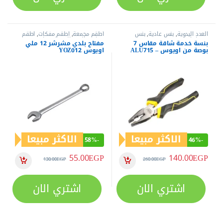
العدد اليدوية
,
بنس عادية
,
بنس
أطقم مجمعة
,
أطقم مفكات
,
اطقم
وقصافات
مفاتيح
,
العدد اليدوية
,
مفاتيح عدة
,
بنسة خدمة شاقة مقاس 7
مفتاح بلدي مشرشر 12 ملي
مفاتيح عدة بلدي
,
مفاتيح عدة مشرشر
بوصة من اويوس – ALU715
اويوس YOZ012
الاكثر مبيعا
الاكثر مبيعا
58%
-
46%
-
55.00
EGP
140.00
EGP
130.00
EGP
260.00
EGP
اشتري الان
اشتري الان