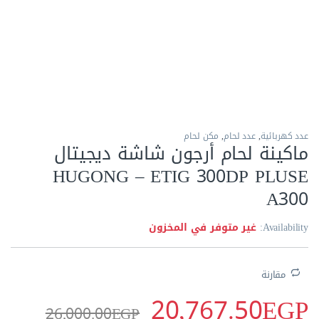
الاكثر مبيعا
عدد كهربائية
,
عدد لحام
,
مكن لحام
ماكينة لحام أرجون شاشة ديجيتال
HUGONG – ETIG 300DP PLUSE
A300
Availability:
غير متوفر في المخزون
مقارنة
20,767.50
EGP
26,000.00
EGP