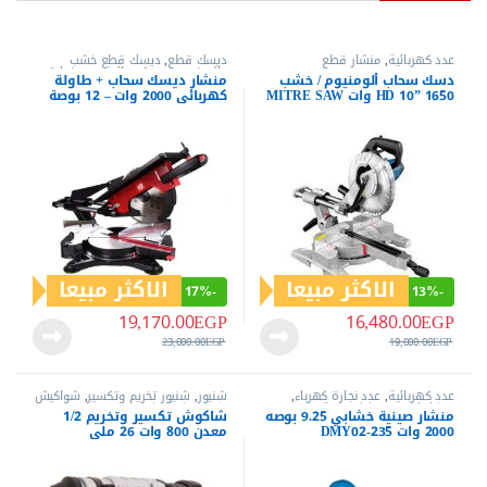
عدد كهربائية
,
منشار قطع
ديسك قطع
,
ديسك قطع خشب
والومنيوم
,
عدد كهربائية
,
عدد نجارة
دسك سحاب ألومنيوم / خشب
منشار ديسك سحاب + طاولة
كهرباء
,
منشار صينية خشب
,
منشار
HD 10” 1650 وات MITRE SAW
كهربائي 2000 وات – 12 بوصة
قطع
DJX06-255
30 سم من MT مع إمكانية
القطع بزاوية حتى °45 لتنفيذ
جميع أعمال القطع وقص
الأخشاب بدقة وسهولة موديل
7230
الاكثر مبيعا
الاكثر مبيعا
17%
-
13%
-
19,170.00
EGP
16,480.00
EGP
23,000.00
EGP
19,000.00
EGP
عدد كهربائية
,
عدد نجارة كهرباء
,
شنيور
,
شنيور تخريم وتكسير
,
شواكيش
منشار اركيت
,
منشار صينية خشب
,
تكسير
,
شواكيش تكسير وتخريم
,
عدد
منشار صينية خشابي 9.25 بوصه
شاكوش تكسير وتخريم 1/2
منشار قطع
كهربائية
2000 وات DMY02-235
معدن 800 وات 26 ملي
منWORX موديل WX339