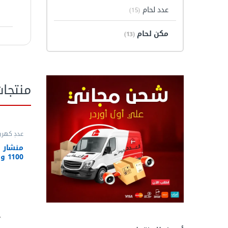
عدد لحام
(15)
مكن لحام
(13)
منتجا
عدد كهربا
منشار قط
185-CL