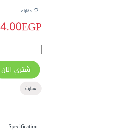
مقارنة
4.00
EGP
ماكينة لحام أرجون شاشة ديجيتال 400 quantity
اشتري الان
الاكثر مبيعا
مقارنة
Specification