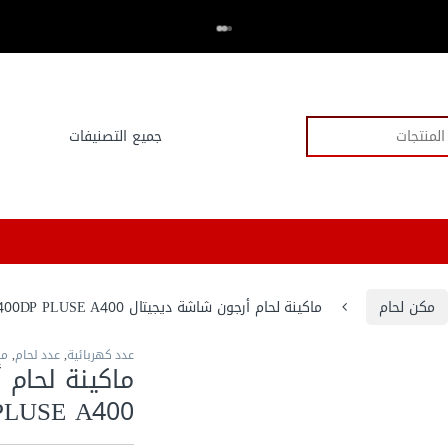
اكتر من 20,000 عميل وثقو في العدد.كوم
⭐⭐⭐⭐⭐
مكن لحام
ماكينة لحام أرجون شاشة ديجيتال HUGONG – PROTIG 400DP PLUSE A400
عدد كهربائية
,
عدد لحام
,
مك
PLUSE A400