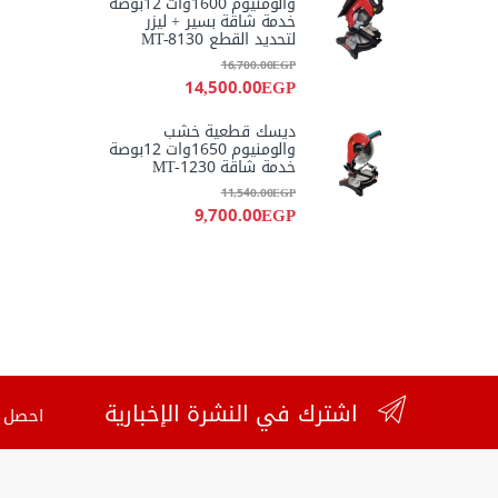
والومنيوم 1600وات 12بوصة
خدمة شاقة بسير + ليزر
لتحديد القطع MT-8130
16,700.00
EGP
14,500.00
EGP
ديسك قطعية خشب
والومنيوم 1650وات 12بوصة
خدمة شاقة MT-1230
11,540.00
EGP
9,700.00
EGP
اشترك في النشرة الإخبارية
احصل ع