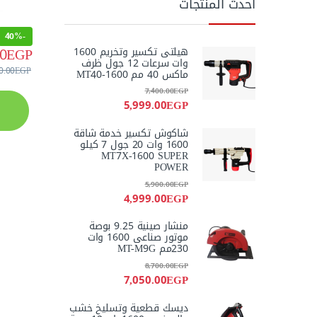
أحدث المنتجات
40%
-
00
EGP
هيلتى تكسير وتخريم 1600
وات سرعات 12 جول ظرف
0.00
EGP
ماكس 40 مم MT40-1600
7,400.00
EGP
5,999.00
EGP
شاكوش تكسير خدمة شاقة
1600 وات 20 جول 7 كيلو
MT7X-1600 SUPER
POWER
5,900.00
EGP
4,999.00
EGP
منشار صينية 9.25 بوصة
موتور صناعى 1600 وات
230مم MT-M9G
8,700.00
EGP
7,050.00
EGP
ديسك قطعية وتسليخ خشب