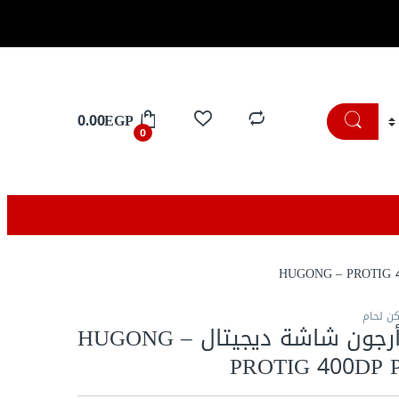
تسوق الان
0.00
EGP
0
ن لحام
ماكينة لحام أرجون شاشة ديجيتال HUGONG –
PROTIG 400DP 