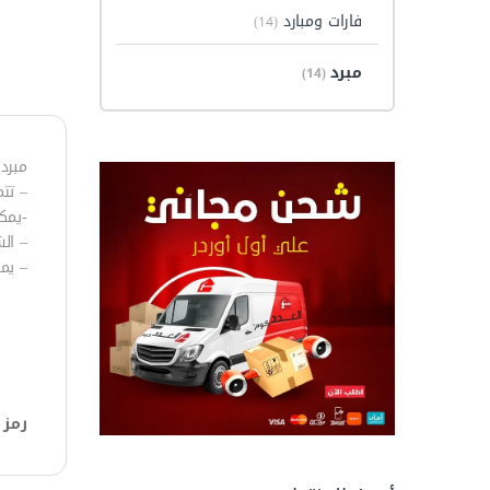
فارات ومبارد
(14)
مبرد
(14)
مبرد خشاب
– تتم
-يمك
– الش
– يمك
رمز 