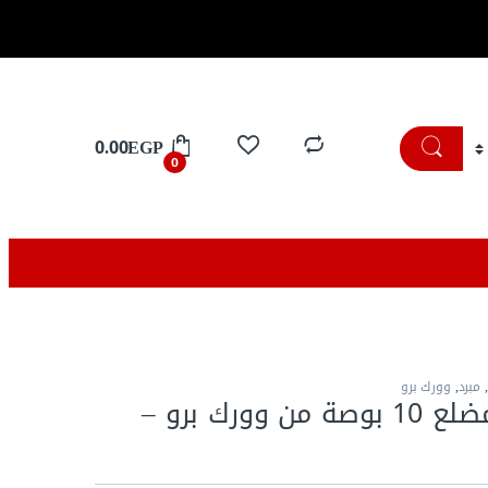
تسوق الان
0.00
EGP
0
,
مبرد
,
وورك برو
مبرد مبطط مضلع 10 بوصة من وورك برو –