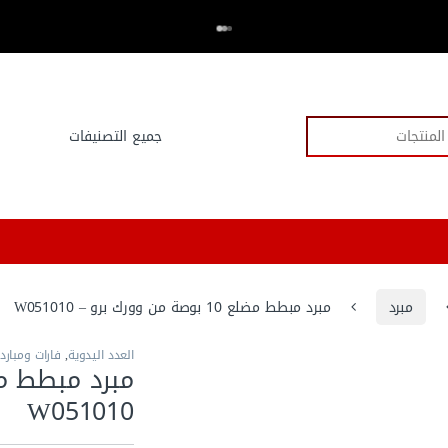
اكتر من 20,000 عميل وثقو في العدد.كوم
⭐⭐⭐⭐⭐
مبرد
مبرد مبطط مضلع 10 بوصة من وورك برو – W051010
العدد اليدوية
,
فارات ومبارد
W051010