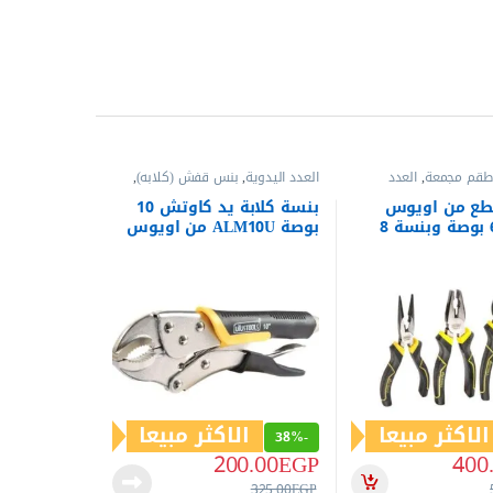
طقم مجمعة
,
العدد
العدد اليدوية
,
بنس قفش (كلابه)
,
 عادية
,
بنس وقصافات
,
بنس وقصافات
صافات
 3 قطع من اويوس
بنسة كلابة يد كاوتش 10
(قصافة 6 بوصة وبنسة 8
بوصة ALM10U من اويوس
بوصة وبنسة بوز طويل 6
الاكثر مبيعا
الاكثر مبيعا
38%
-
200.00
EGP
400
325.00
EGP