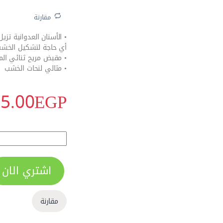
مقارنة
• الأسنان العدوانية تز
أي حاجة لتشكيل الخش
• مقبض مريح ثنائي الم
• مثالي لنحات الخشب
5.00
EGP
الاكثر مبيعا
مبرد مبطط مضلع 10 بوصة من وورك برو - W051010 quantity
اشتري الان
مقارنة