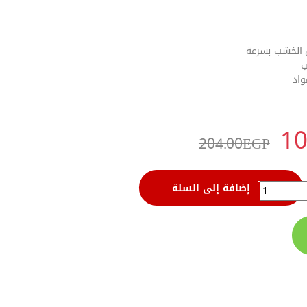
يل الخشب بسرعة
ب
واد
10
204.00
EGP
إضافة إلى السلة