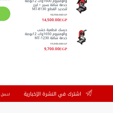
والومنيوم 1600وات 12بوصة
خدمة شاقة بسير + ليزر
لتحديد القطع MT-8130
16,700.00
EGP
14,500.00
EGP
ديسك قطعية خشب
والومنيوم 1650وات 12بوصة
خدمة شاقة MT-1230
11,540.00
EGP
9,700.00
EGP
اشترك في النشرة الإخبارية
احصل ع