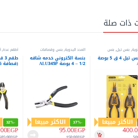
ت ذات صلة
وية
,
بنس تيل
,
بنس
العدد اليدوية
,
بنس وقصافات
أطقم عدة
,
أ
اليدوية
,
بنس
طقم بنس
,
ق
طقم بنس تيل 4 ق 5 بوصة
بنسة الكتروني خدمه شاقه
طقم
1/2 – 4 بوصة ALU345P
بوصة) – ALS315
الاكثر مبيعا
الاكثر مبيعا
32%
-
37%
-
.00
EGP
95.00
EGP
400.0
585.00
EGP
150.00
EGP
50