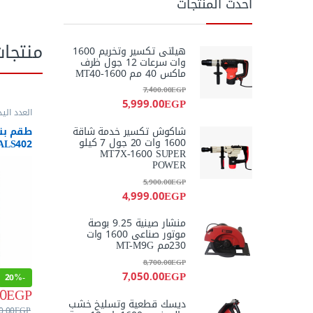
أحدث المنتجات
منتجا
هيلتى تكسير وتخريم 1600
وات سرعات 12 جول ظرف
ماكس 40 مم MT40-1600
7,400.00
EGP
5,999.00
EGP
العدد اليد
وقصافات
شاكوش تكسير خدمة شاقة
1600 وات 20 جول 7 كيلو
ALS402
MT7X-1600 SUPER
POWER
5,900.00
EGP
4,999.00
EGP
منشار صينية 9.25 بوصة
موتور صناعى 1600 وات
230مم MT-M9G
8,700.00
EGP
7,050.00
EGP
20%
-
0
EGP
ديسك قطعية وتسليخ خشب
0.00
EGP