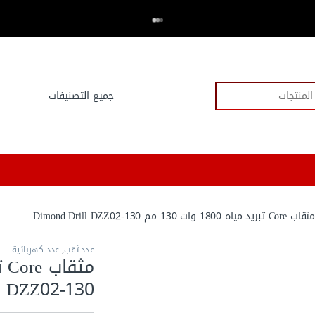
اكتر من 20,000 عميل وثقو في العدد.كوم
⭐⭐⭐⭐⭐
ثقاب Core تبريد مياه 1800 وات 130 مم Dimond Drill DZZ02-130
عدد ثقب
,
عدد كهربائية
l DZZ02-130