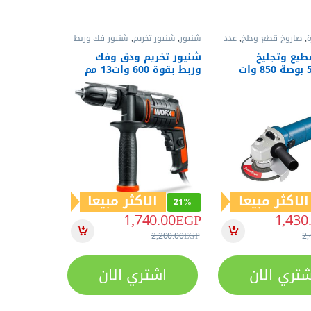
ة
,
صاروخ قطع وجلخ
,
عدد
شنيور
,
شنيور تخريم
,
شنيور فك وربط
وتخريم
,
عدد كهربائية
طيع وتجليخ
شنيور تخريم ودق وفك
وصنفرة 5 بوصة 850 وات
وربط بقوة 600 وات13 مم
ن دونج شينج
من WORXموديل-WX317
الاكثر مبيعا
الاكثر مبيعا
21%
-
1,740.00
EGP
1,430
2,200.00
EGP
2,
شتري الان
اشتري الان