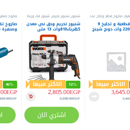
فرة
,
صاروخ قطع وجلخ
,
عدد
شنيور
,
شنيور تخريم
,
شنيور فك وربط
صاروخ صنفر
عدد نجارة كهرباء
وتخريم
,
عدد كهربائية
كهربائية
صاروخ قطعية و تجليخ 9
شنيور تخريم ودق نص معدن
صاروخ تق
بوصة 2200 وات دونج شينج
كهرباء810وات 13 ملي
DSM
WORX موديل – WX318
كهرباء م
DSM125A
الاكثر مبيعا
الاكثر مبيعا
40%
-
12%
-
.00
EGP
2,805.00
EGP
3,645.
400.00
EGP
3,200.00
EGP
5,46
اشتري الان
ا