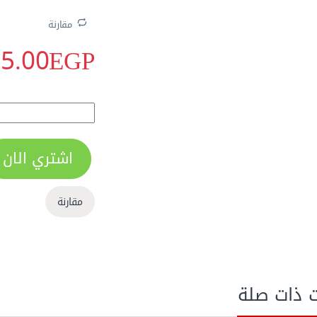
مقارنة
5.00
EGP
مثقاب Core تبريد مياه 1800 وات 130 مم Dimond Drill DZZ02-130 quantity
اشتري الان
الاكثر مبيعا
مقارنة
ت ذات صلة