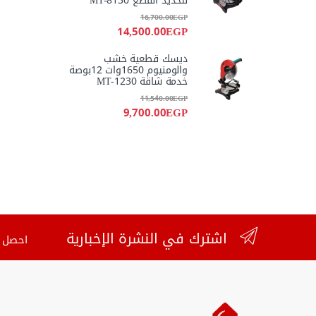
لتحديد القطع MT-8130
16,700.00
EGP
14,500.00
EGP
ديسك قطعية خشب
والومنيوم 1650وات 12بوصة
خدمة شاقة MT-1230
11,540.00
EGP
9,700.00
EGP
اشترك في النشرة الإخبارية
احصل ع