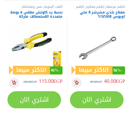
أطقم مجمعة
,
أطقم مفاتيح
,
اطقم
العدد اليدوية
,
بنس وقصافات
مفاتيح
,
العدد اليدوية
,
مفاتيح عدة
,
مفتاح بلدي مشرشر 8 ملي
بنسة يد كاوتش مقاس 6 بوصة
مفاتيح عدة بلدي مشرشر
اويوس YOZ008
متعددة الاستعمالات ماركة
ايويس – موديل ALU6D
الاكثر مبيعا
الاكثر مبيعا
43%
-
56%
-
115.00
EGP
40.00
EGP
200.00
EGP
90.00
EGP
اشتري الان
اشتري الان