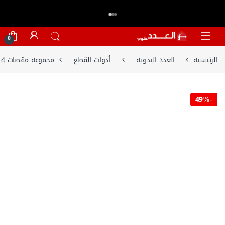
اكتر من 20,000 عميل وثقو في العدد.كوم
تسوق الان
⭐⭐⭐⭐⭐
Skip to navigatio
Skip to conten
0
الرئيسية
العدد اليدوية
أدوات القطع
مجموعة مقصات 4 قطع من وورك برو – W000400
49%
-