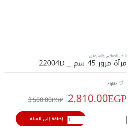
الاكثر مبيعا
الأمن الصناعي والسيفتي
مرآة مرور 45 سم _ 22004D
مقارنة
2,810.00
EGP
3,500.00
EGP
مرآة مرور 45 سم _ 22004D quantity
إضافة إلى السلة