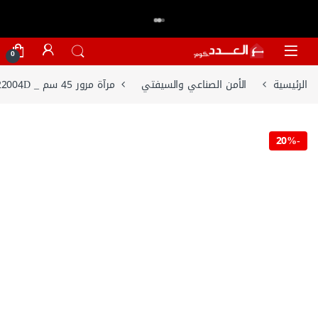
اكتر من 20,000 عميل وثقو في العدد.كوم
تسوق الان
⭐⭐⭐⭐⭐
Skip to navigatio
Skip to conten
0
الرئيسية
الأمن الصناعي والسيفتي
مرآة مرور 45 سم _ 22004D
20%
-