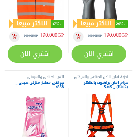
الاكثر مبيعا
الاكثر مبيعا
37%
-
24%
-
190.00
EGP
190.00
EGP
300.00
EGP
250.00
EGP
اشتري الان
اشتري الان
أحزمة أمان
,
الأمن الصناعي والسيفتي
الأمن الصناعي والسيفتي
حزام امان براشوت بالظهر
جوانتى مطبخ منزلى صينى _
4558
(H402) _ 5305