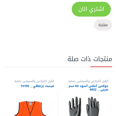
اشتري الان
مقارنة
منتجات ذات صلة
الأمن الصناعي والسيفتي
,
حماية
الأمن الصناعي والسيفتي
,
حماية
اليدين
الجسم
جوانتى أملس أسود 60 سم
فيست برتقالي _ 10190
صينى _ 4442