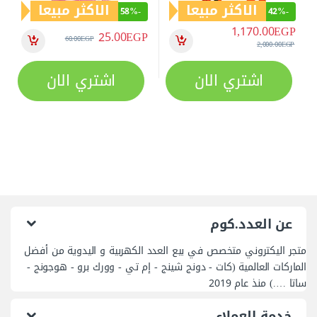
الاكثر مبيعا
الاكثر مبيعا
58%
-
42%
-
1,170.00
EGP
25.00
EGP
60.00
EGP
2,000.00
EGP
اشتري الان
اشتري الان
عن العدد.كوم
متجر اليكتروني متخصص في بيع العدد الكهربية و اليدوية من أفضل
الماركات العالمية (كات - دونج شينج - إم تي - وورك برو - هوجونج -
ساتا ….) منذ عام 2019
خدمة العملاء