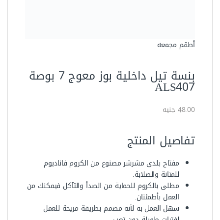
مفتاح بلدى مشرشر مصنوع من الكروم فاناديوم
للمتانة والصلابة.
مطلى بالكروم للحماية من الصدأ والتآكل فيمكنك من
العمل بأطمئنان.
سهل العمل به لأنه مصمم بطريقة مريحة للعمل
لفترات طويلة دون تعب
مقاسه 21 مللى مناسب للأعمال المطلوب فكها
وربطه من مسامير وصواميل
يأتى مع:
المواصفات الفنية
العلامة التجارية
أويوس
الموديل
YOZ021