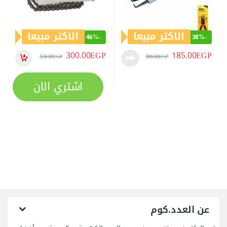
عن العدد.كوم
متجر اليكتروني متخصص في بيع العدد الكهربية و اليدوية من أفضل
الماركات العالمية (كات - دونج شينج - إم تي - وورك برو - هوجونج -
ساتا ….) منذ عام 2019
خدمة العملاء
الشروط و الأحكام
الاسترجاع والأستبدال
تابعنا