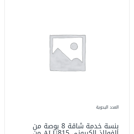
العدد اليدوية
بنسة خدمة شاقة 8 بوصة من
الفولاذ الكربوني ALU815 من