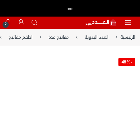
اكتر من 20,000 عميل وثقو في العدد.كوم
تسوق الان
⭐⭐⭐⭐⭐
Skip to navigatio
Skip to conten
0
الرئيسية
العدد اليدوية
مفاتيح عدة
اطقم مفاتيح
48%
-