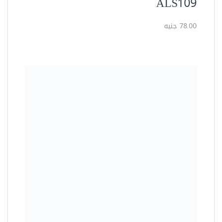
أطقم مجمعة
بنسة تيل داخلية بوز معوج 7 بوصة
ALS407
48.00 جنيه
تفاصيل المنتج