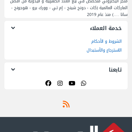
اتصل بنا
01094508237(+2) /
01055297175(+2)