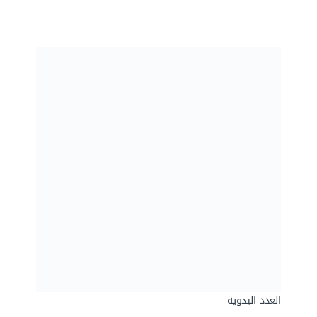
العدد اليدوية
بنسة مقاس 8 بوصة خامة عالية
الجودة من اويوس – ALU8D15
57.00 جنيه
العدد اليدوية
بنسة بوز طويل مقاس 6 بوصة من