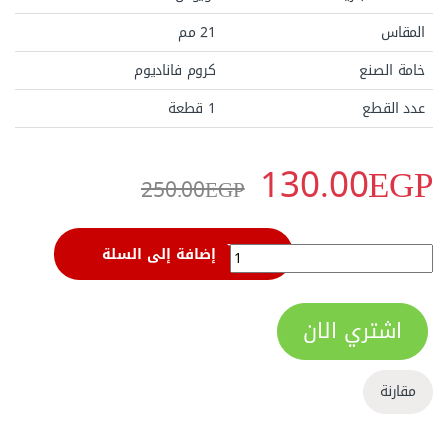
المقاس
21 مم
خامة الصنع
كروم فاناديوم
عدد القطع
1 قطعة
130.00
EGP
250.00
EGP
مفتاح بلدى مشرشر مقاس 21 مللى أويوس YOZ021 quantity
إضافة إلى السلة
اشتري الان
مقارنة