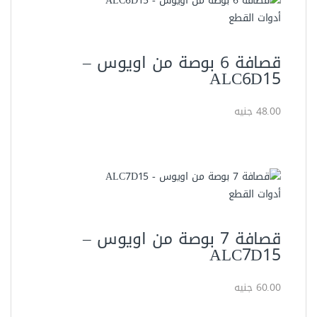
قصافة 7 بوصة من اويوس –
ALC7D15
60.00 جنيه
العدد اليدوية
كماشة حديد خدمة شاقة 8 بوصة
من اويوس TND208
63.00 جنيه