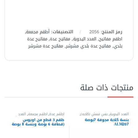
العدد اليدوية
,
بنس قفش (كلابه)
,
أطقم عدة
,
أطقم مجمعة
,
العدد
بنس وقصافات
اليدوية
,
بنس عادية
,
بنس وقصافات
,
بنسة كلابة مجوفة 7بوصة
طقم 3 قطع من اويوس
طقم بنس
,
قصافات
ALM207
(قصافة 6 بوصة وبنسة 8 بوصة
وبنسة بوز طويل 6 بوصة) –
ALS315
الاكثر مبيعا
الاكثر مبيعا
32%
-
38%
-
400.00
EGP
155.00
EGP
585.00
EGP
250.00
EGP
اشتري الان
اشتري الان