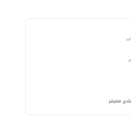
مد
ي
بلدي مشرشر