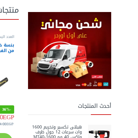
منتجا
العدد اليد
وقصافات
من الفو
ALU815 من اويو
أحدث المنتجات
36%
-
0
EGP
4.00
EGP
هيلتى تكسير وتخريم 1600
وات سرعات 12 جول ظرف
ماكس 40 مم MT40-1600