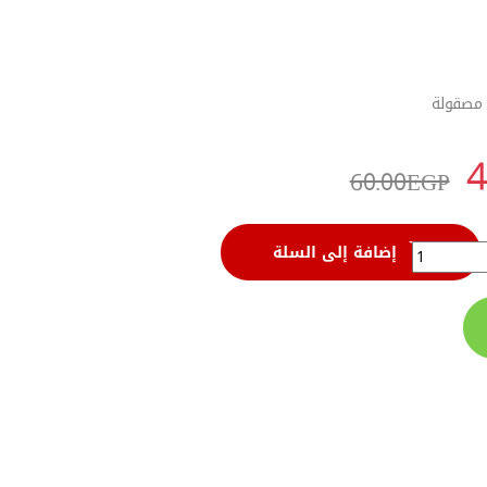
 مصقولة
4
60.00
EGP
W073131 quantit
إضافة إلى السلة