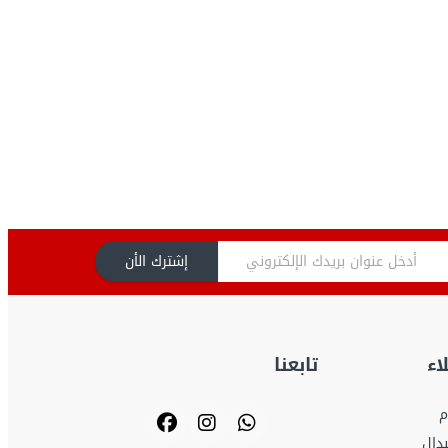
إشترك الأن
اء
تابعنا
م
بدال