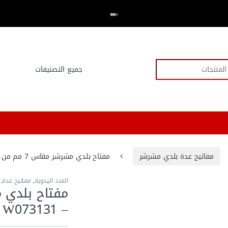
اكتر من 20,000 عميل وثقو في العدد.كوم
⭐⭐⭐⭐⭐
مفاتيح عدة بلدي مشرشر
مفتاح بلدي مشرشر مقاس 7 مم من وورك برو – W073131
العدد اليدوية
,
مفاتيح عدة
,
– W073131