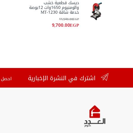
ديسك قطعية خشب
والومنيوم 1650وات 12بوصة
خدمة شاقة MT-1230
11,540.00
EGP
9,700.00
EGP
اشترك في النشرة الإخبارية
احصل ع