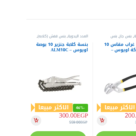
ة
,
بنس جاز
,
بنس
العدد اليدوية
,
بنس قفش (كلابه)
,
بنس وقصافات
,
مفاتيح عدة
بنسة جاز غراب مقاس 10
بنسة كلابة جنزير 10 بوصة
كة اويوس –
اويوس – ALM10C
الاكثر مبيعا
الاكثر مبيعا
46%
-
300.00
EGP
200
559.00
EGP