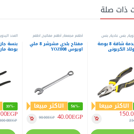
ت ذات صلة
وية
,
بنس عادية
,
بنس
أطقم مجمعة
,
أطقم مفاتيح
,
اطقم
العدد اليدوي
مفاتيح
,
العدد اليدوية
,
مفاتيح عدة
,
وقصافات
مفاتيح عدة بلدي مشرشر
بنسة خدمة شاقة 8 بوصة
مفتاح بلدي مشرشر 8 ملي
لاذ الكربوني
اويوس YOZ008
بوصة مار
س
ALL210
الاكثر مبيعا
الاكثر مبيعا
33%
-
56%
-
.00
EGP
150.0
40.00
EGP
90.00
EGP
300.00
EGP
23