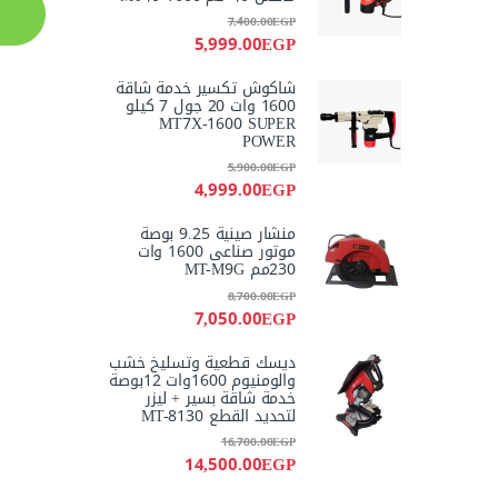
7,400.00
EGP
5,999.00
EGP
شاكوش تكسير خدمة شاقة
1600 وات 20 جول 7 كيلو
MT7X-1600 SUPER
POWER
5,900.00
EGP
4,999.00
EGP
منشار صينية 9.25 بوصة
موتور صناعى 1600 وات
230مم MT-M9G
8,700.00
EGP
7,050.00
EGP
ديسك قطعية وتسليخ خشب
والومنيوم 1600وات 12بوصة
خدمة شاقة بسير + ليزر
لتحديد القطع MT-8130
16,700.00
EGP
14,500.00
EGP