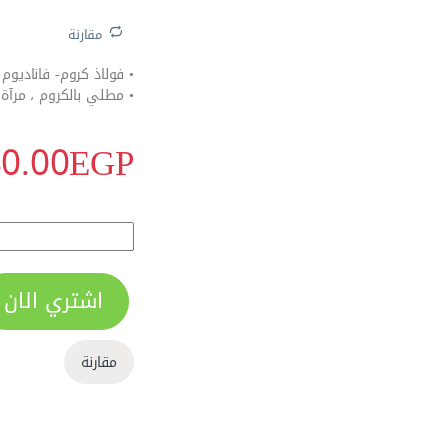
مقارنة
• فولاذ كروم- فاناديوم
• مطلي بالكروم ، مرآة
0.00
EGP
الاكثر مبيعا
مفتاح بلدي مشرشر مقاس 7 مم من وورك برو - y
اشتري الان
مقارنة