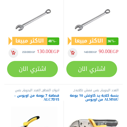
الاكثر مبيعا
الاكثر مبيعا
48%
-
36%
-
130.00
EGP
90.00
EGP
250.00
EGP
140.00
EGP
اشتري الان
اشتري الان
العدد اليدوية
,
بنس قفش (كلابه)
,
أدوات القطع
,
العدد اليدوية
,
بنس
بنس وقصافات
وقصافات
,
قصافات
,
قصافات
بنسة كلابة يد كاوتش 10 بوصة
قصافة 7 بوصة من اويوس –
ALM10U من اويوس
ALC7D15