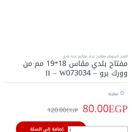
الاكثر مبيعا
العدد اليدوية
,
مفاتيح عدة
,
مفاتيح عدة بلدي
مفتاح بلدي مقاس 18*19 مم من
وورك برو – II – W073034
مقارنة
80.00
EGP
120.00
EGP
مفتاح بلدي مقاس 18*19 مم من وورك برو - II - W073034 quantity
إضافة إلى السلة