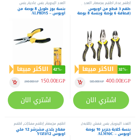
أطقم عدة
,
أطقم مجمعة
,
العدد
العدد اليدوية
,
بنس عادية
,
بنس
اليدوية
,
بنس عادية
,
بنس وقصافات
,
وقصافات
طقم 3 قطع من اويوس
بنسة بوز طويل 8 بوصة من
طقم بنس
,
قصافات
(قصافة 6 بوصة وبنسة 8 بوصة
اويوس – ALP8D15
وبنسة بوز طويل 6 بوصة) –
ALS315
الاكثر مبيعا
الاكثر مبيعا
42%
-
32%
-
150.00
EGP
400.00
EGP
260.00
EGP
585.00
EGP
اشتري الان
اشتري الان
العدد اليدوية
,
بنس قفش (كلابه)
,
أطقم مجمعة
,
أطقم مفكات
,
اطقم
بنس وقصافات
,
مفاتيح عدة
مفاتيح
,
العدد اليدوية
,
مفاتيح عدة
,
بنسة كلابة جنزير 10 بوصة
مفتاح بلدي مشرشر 12 ملي
مفاتيح عدة بلدي
,
مفاتيح عدة مشرشر
اويوس – ALM10C
اويوس YOZ012