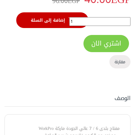
96.00
EGP
مفتاح بلدي مقاس 6*7 مم من وورك برو - W073001 quantity
إضافة إلى السلة
اشتري الان
مقارنة
الوصف
مفتاح بلدى 6 / 7 عالي الجودة ماركة WorkPro