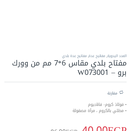
الاكثر مبيعا
العدد اليدوية
,
مفاتيح عدة
,
مفاتيح عدة بلدي
مفتاح بلدي مقاس 6*7 مم من وورك
برو – W073001
مقارنة
• فولاذ كروم- فاناديوم
• مطلي بالكروم ، مرآة مصقولة
40.00
EGP