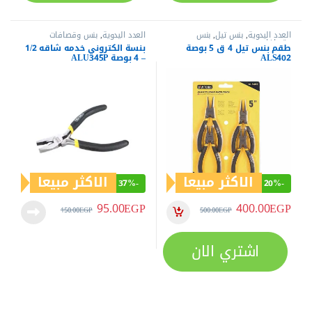
العدد اليدوية
,
بنس تيل
,
بنس
العدد اليدوية
,
بنس وقصافات
وقصافات
طقم بنس تيل 4 ق 5 بوصة
بنسة الكتروني خدمه شاقه 1/2
ALS402
– 4 بوصة ALU345P
الاكثر مبيعا
الاكثر مبيعا
37%
-
20%
-
95.00
EGP
400.00
EGP
150.00
EGP
500.00
EGP
اشتري الان