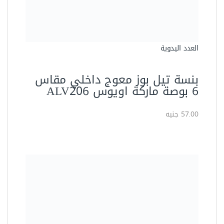
العدد اليدوية
بنسة تيل بوز معوج داخلي مقاس
6 بوصة ماركة اويوس ALV206
57.00 جنيه