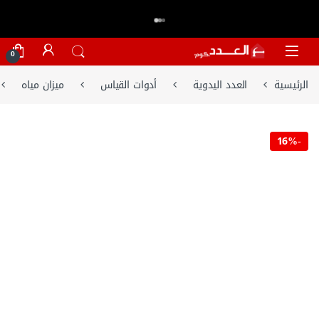
اكتر من 20,000 عميل وثقو في العدد.كوم
تسوق الان
⭐⭐⭐⭐⭐
Skip to navigatio
Skip to conten
0
الرئيسية
العدد اليدوية
أدوات القياس
ميزان مياه
16%
-