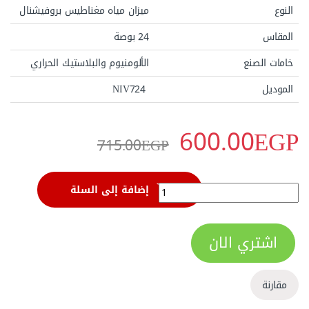
النوع
ميزان مياه مغناطيس بروفيشنال
المقاس
24 بوصة
خامات الصنع
الألومنيوم والبلاستيك الحراري
الموديل
NIV724
600.00
EGP
715.00
EGP
ميزان مياه مغناطيس بروفيشنال 60 سم 24 بوصة اويوس NIV724 quantity
إضافة إلى السلة
اشتري الان
مقارنة