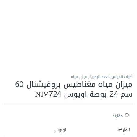
الاكثر مبيعا
أدوات القياس
,
العدد اليدوية
,
ميزان مياه
ميزان مياه مغناطيس بروفيشنال 60
سم 24 بوصة اويوس NIV724
مقارنة
الماركة
اويوس