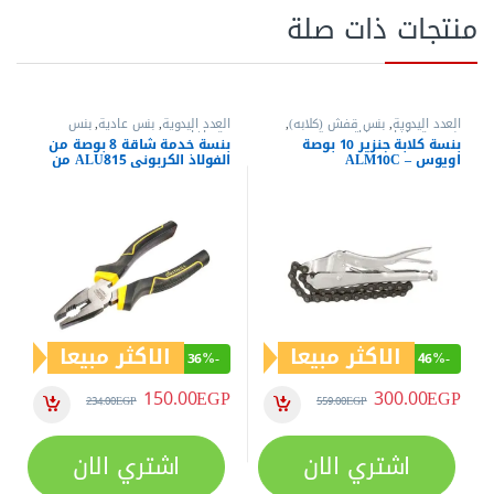
منتجات ذات صلة
العدد اليدوية
,
بنس قفش (كلابه)
,
العدد اليدوية
,
بنس عادية
,
بنس
بنس وقصافات
,
مفاتيح عدة
وقصافات
بنسة كلابة جنزير 10 بوصة
بنسة خدمة شاقة 8 بوصة من
اويوس – ALM10C
الفولاذ الكربوني ALU815 من
اويوس
الاكثر مبيعا
الاكثر مبيعا
36%
-
46%
-
150.00
EGP
300.00
EGP
234.00
EGP
559.00
EGP
اشتري الان
اشتري الان