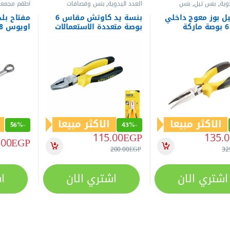
وية
,
بنس تيل
,
بنس
العدد اليدوية
,
بنس وقصافات
أطقم مجمعة
مفاتيح
,
العد
مفاتيح عدة
ل بوز معوج داخلي
بنسة يد كاوتش مقاس 6
مقاس 6 بوصة ماركة
بوصة متعددة الاستعمالات
اويوس YOZ008
A
ماركة ايويس – موديل
ALU6D
الاكثر مبيعا
الاكثر مبيعا
56%
-
43%
-
115.00
EGP
135.0
.00
EGP
200.00
EGP
32
اشتري الان
اشتري الان
ا