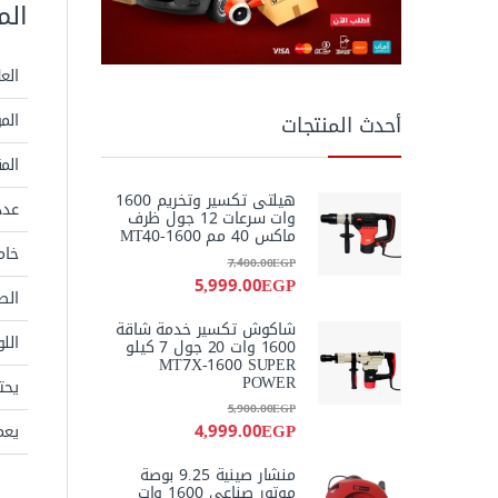
الم
العل
الم
أحدث المنتجات
الم
هيلتى تكسير وتخريم 1600
عدد
وات سرعات 12 جول ظرف
ماكس 40 مم MT40-1600
خام
7,400.00
EGP
5,999.00
EGP
الص
شاكوش تكسير خدمة شاقة
الل
1600 وات 20 جول 7 كيلو
MT7X-1600 SUPER
POWER
يحت
5,900.00
EGP
4,999.00
EGP
يعم
منشار صينية 9.25 بوصة
موتور صناعى 1600 وات