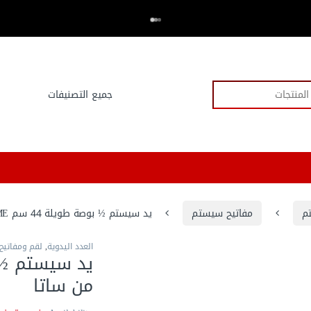
اكتر من 20,000 عميل وثقو في العدد.كوم
⭐⭐⭐⭐⭐
م
مفاتيح سيستم
يد سيستم ½ بوصة طويلة 44 سم 13992ME من ساتا
العدد اليدوية
,
لقم ومفاتي
من ساتا