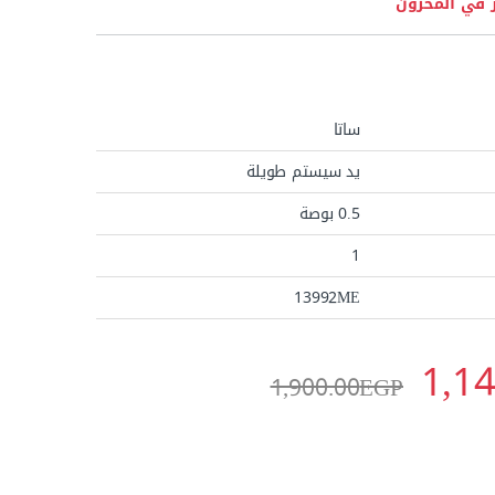
 في المخزون
ساتا
يد سيستم طويلة
0.5 بوصة
1
13992ME
1,1
1,900.00
EGP