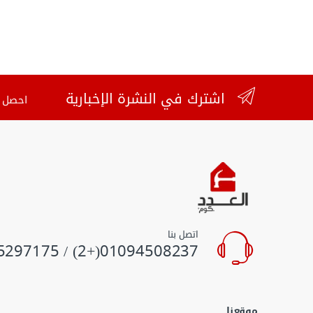
اشترك في النشرة الإخبارية
احصل ع
اتصل بنا
01094508237(+2) / 01055297175(+2)
موقعنا