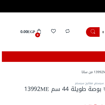
تسوق الان
0.00
EGP
0
ح سيستم
,
مفاتيح سيستم
يد سيستم ½ بوصة طويلة 44 سم 13992ME