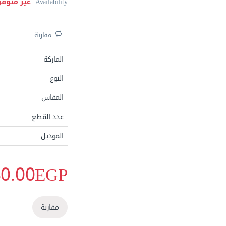
Availability:
غير متوفر
مقارنة
الماركة
النوع
المقاس
الاكثر مبيعا
عدد القطع
الموديل
40.00
EGP
مقارنة