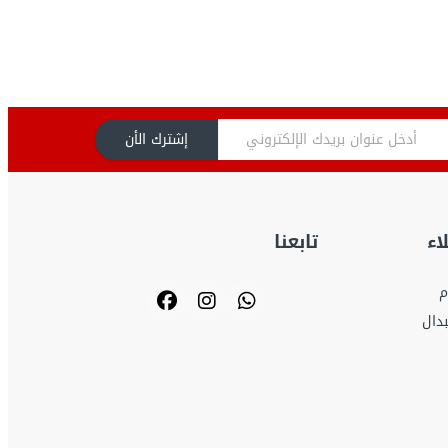
إشترك الأن
اء
تابعنا
م
بدال