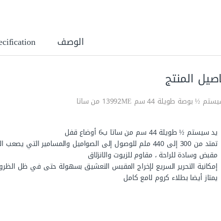
الوصف
cification
صيل المنتج
م ½ بوصة طويلة 44 سم 13992ME من ساتا
يد سيستم ½ طويلة 44 سم من ساتا ب6 أوضاع قفل
تمتد من 300 إلى 440 ملم للوصول إلى الصواميل والمسامير التي يصعب الوصول إليها
مقبض وسادة للراحة ، مقاوم للزيوت والانزلاق
إمكانية التحرير السريع لإخراج المقبس التعشيق بسهولة حتى في ظل الظروف
يمتاز أيضا بطلاء كروم لامع كامل