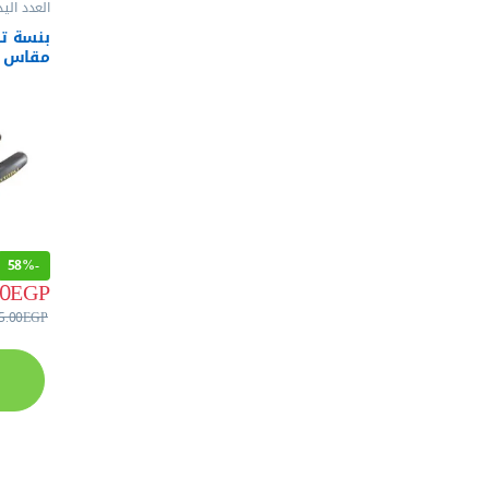
العدد اليد
وقصافات
بنسة تي
اويوس LV206
58%
-
0
EGP
5.00
EGP