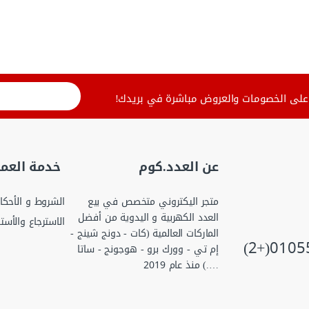
لى الخصومات والعروض مباشرة في بريدك!
عن العدد.كوم
خدمة العمل
متجر اليكتروني متخصص في بيع
الشروط و الأحكا
العدد الكهربية و اليدوية من أفضل
الاسترجاع والأست
الماركات العالمية (كات - دونج شينج -
إم تي - وورك برو - هوجونج - ساتا
….) منذ عام 2019