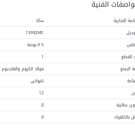
واصفات الفنية
امة التجارية
ساتا
وديل
13992ME
قاس
0.5 بوصة
 القطع
1
ة الصنع
فولاذ الكروم والفانديوم
ناعة
تايوانى
ون
12
وى بطارية
لا
ل بالكهرباء
لا