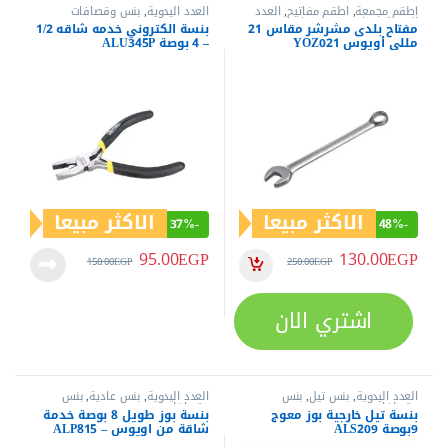
عن العدد.كوم
متجر اليكتروني متخصص في بيع العدد الكهربية و اليدوية من أفضل
الماركات العالمية (كات - دونج شينج - إم تي - وورك برو - هوجونج -
ساتا ….) منذ عام 2019
خدمة العملاء
الشروط و الأحكام
الاسترجاع والأستبدال