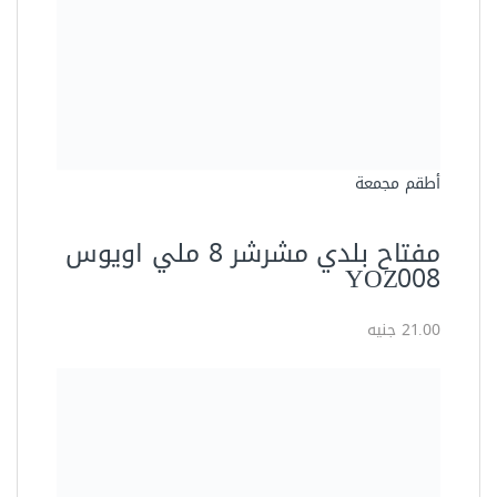
العدد اليدوية
مفتاح بلدى مشرشر مقاس 30
مللى من أويوس موديل YOZ030
157.50 جنيه