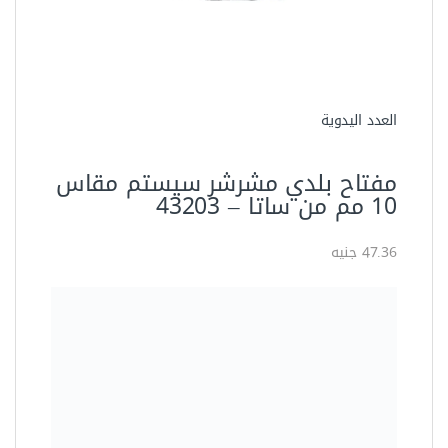
مفتاح بلدي مشرشر 17 ملي
اويوس YOZ017
45.00 جنيه