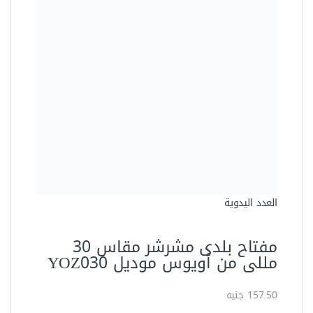
أطقم مجمعة
مفتاح بلدي مشرشر 10 مم اويوس
YOZ010
22.50 جنيه