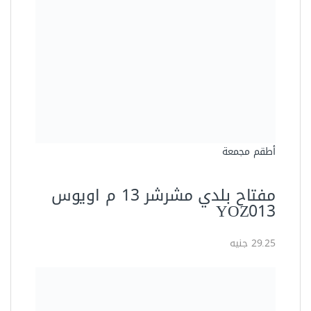
أطقم مجمعة
طقم مفتاح بلدي مشرشر 12 قطعة
متعدد المقاسات من اويوس
YOZ12S1
420.00 جنيه