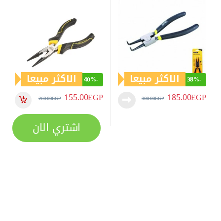
تابعنا
اتصل بنا
01094508237(+2) /
01055297175(+2)