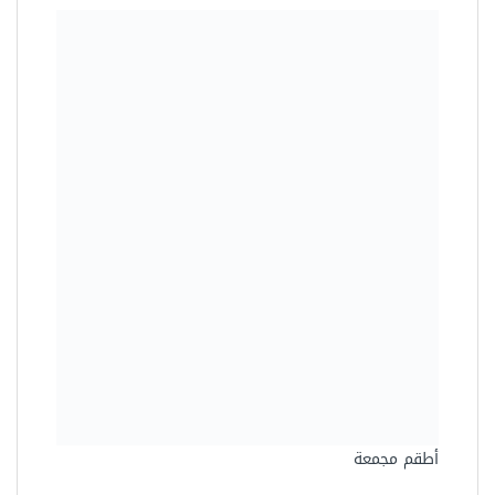
العدد اليدوية
مفتاح بلدى مشرشر مقاس 32
مللى من أويوس موديل YOZ032
172.50 جنيه