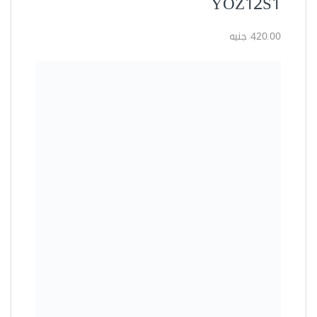
العدد اليدوية
مفتاح بلدي مشرشر سيستم مقاس
10 مم من ساتا – 43203
47.36 جنيه