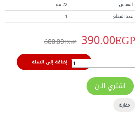
المقاس
22 مم
عدد القطع
1
390.00
EGP
600.00
EGP
مفتاح بلدي مشرشر سيستم مقاس 22 مم من ساتا - 43214 quantity
إضافة إلى السلة
اشتري الان
مقارنة