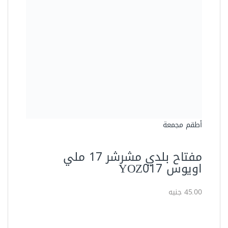
العدد اليدوية
مفتاح بلدى مشرشر 13 مللى لفك
وربط المسامير والصواميل ساتا –
43206
52.10 جنيه