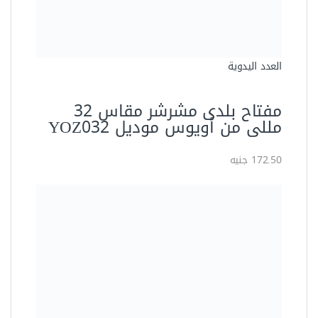
مفتاح بلدي مشرشر 13 م اويوس
YOZ013
29.25 جنيه