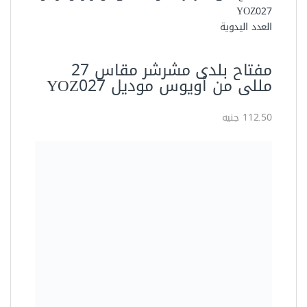
العدد اليدوية
مفتاح بلدى مشرشر مقاس 27
مللى من أويوس موديل YOZ027
112.50 جنيه
أطقم مجمعة
مفتاح بلدي مشرشر 8 ملي اويوس
YOZ008
21.00 جنيه