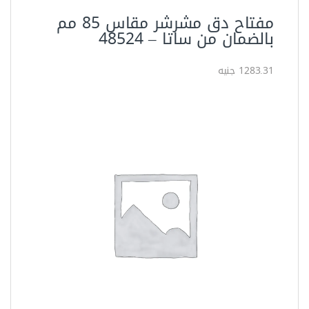
مفتاح دق مشرشر مقاس 85 مم
بالضمان من ساتا – ‏‏48524‏
1283.31 جنيه