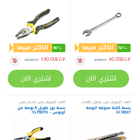
الاكثر مبيعا
الاكثر مبيعا
46%
-
56%
-
140.00
EGP
40.00
EGP
260.00
EGP
90.00
EGP
اشتري الان
اشتري الان
العدد اليدوية
,
بنس قفش (كلابه)
,
العدد اليدوية
,
بنس عادية
,
بنس
بنس وقصافات
وقصافات
بنسة كلابة مجوفة 7بوصة
بنسة بوز طويل 8 بوصة من
ALM207
اويوس – ALP8D15