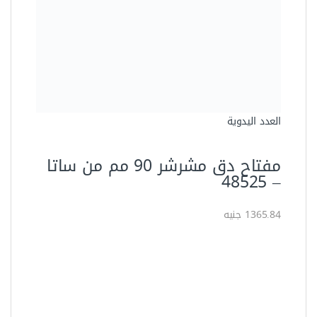
العدد اليدوية
مفتاح دق مشرشر 90 مم من ساتا
– ‏48525‏
1365.84 جنيه