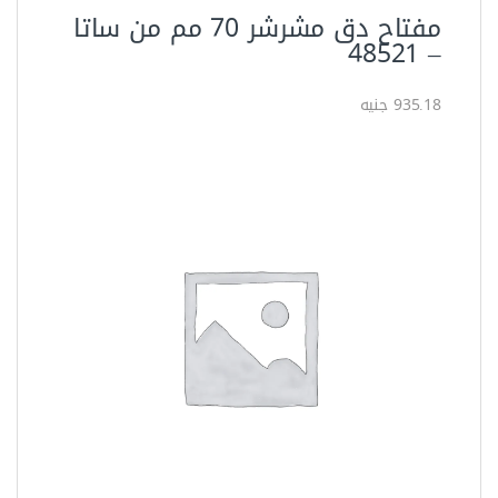
مفتاح دق مشرشر 70 مم من ساتا
– ‏48521
935.18 جنيه