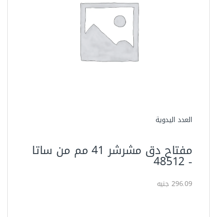
العدد اليدوية
مفتاح دق مشرشر 41 مم من ساتا
-‏ 48512‏
296.09 جنيه