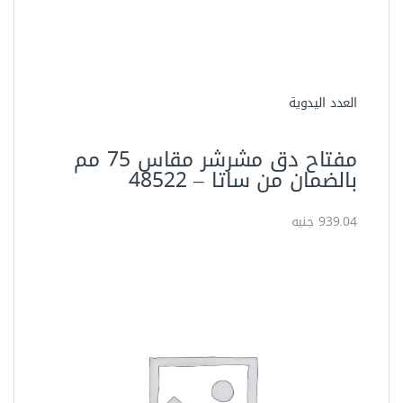
العدد اليدوية
مفتاح دق مشرشر مقاس 75 مم
بالضمان من ساتا – ‏48522‏
939.04 جنيه