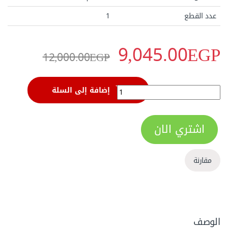
عدد القطع
1
9,045.00
EGP
12,000.00
EGP
مفتاح دق مشرشر 120 مم من ساتا - ‏‏48531‏ quantity
إضافة إلى السلة
اشتري الان
مقارنة
الوصف