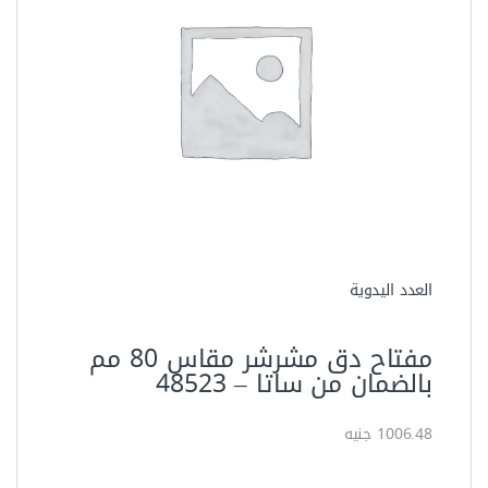
العدد اليدوية
مفتاح دق مشرشر مقاس 80 مم
بالضمان من ساتا – ‏48523‏
1006.48 جنيه