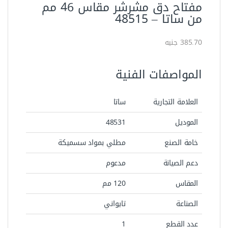
مفتاح دق مشرشر مقاس 46 مم
من ساتا – ‏48515‏
385.70 جنيه
المواصفات الفنية
العلامة التجارية
ساتا
الموديل
48531‏
خامة الصنع
مطلي بمواد سسميكة
دعم الصيانة
مدعوم
المقاس
120 مم
الصناعة
تايواني
عدد القطع
1