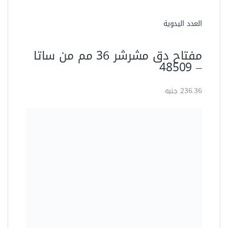
العدد اليدوية
مفتاح دق مشرشر 36 مم من ساتا
– ‏48509‏
236.36 جنيه