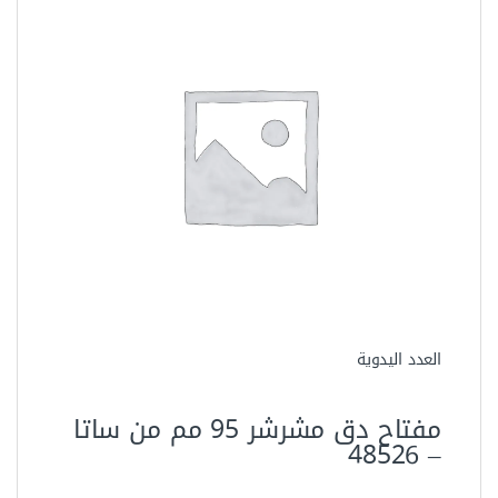
العدد اليدوية
مفتاح دق مشرشر 95 مم من ساتا
– ‏48526‏