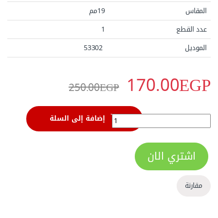
المقاس
19مم
عدد القطع
1
الموديل
53302‏
170.00
EGP
250.00
EGP
بنطة منشارية 19 مللى ساتا موديل 53302‏ quantity
إضافة إلى السلة
اشتري الان
مقارنة