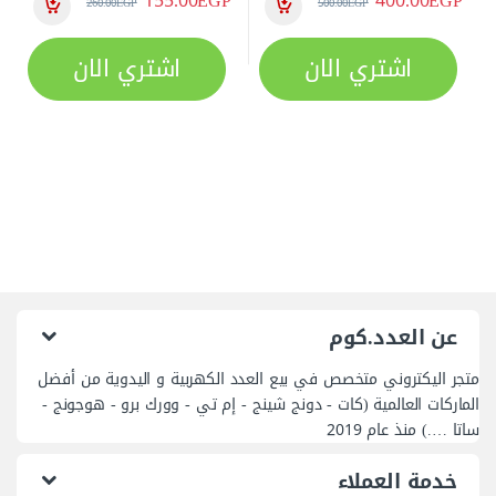
155.00
EGP
400.00
EGP
260.00
EGP
500.00
EGP
اشتري الان
اشتري الان
عن العدد.كوم
متجر اليكتروني متخصص في بيع العدد الكهربية و اليدوية من أفضل
الماركات العالمية (كات - دونج شينج - إم تي - وورك برو - هوجونج -
ساتا ….) منذ عام 2019
خدمة العملاء