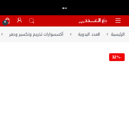
اكتر من 20,000 عميل وثقو في العدد.كوم
تسوق الان
⭐⭐⭐⭐⭐
Skip to navigatio
Skip to conten
0
الرئيسية
العدد اليدوية
أكسسوارات تخريم وتكسير وحفر
32%
-