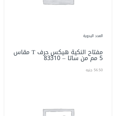
العدد اليدوية
مفتاح النكية هيكس حرف T مقاس
5 مم من ساتا – 83310
56.50 جنيه