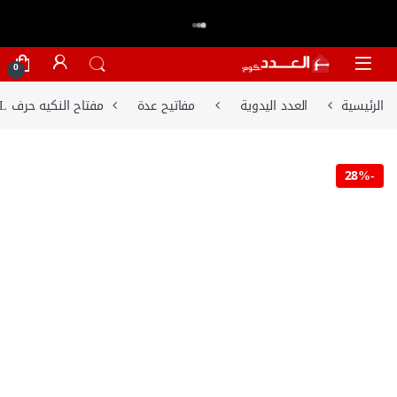
اكتر من 20,000 عميل وثقو في العدد.كوم
تسوق الان
⭐⭐⭐⭐⭐
Skip to navigatio
Skip to conten
0
الرئيسية
العدد اليدوية
مفاتيح عدة
مفتاح النكيه حرف L مقاس 19 مم من ساتا – ‏84325‏
28%
-