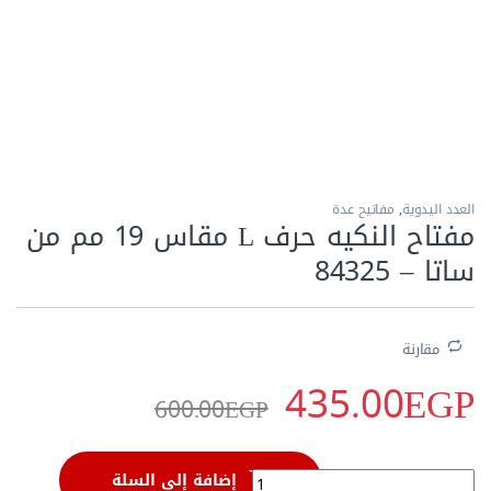
الاكثر مبيعا
العدد اليدوية
,
مفاتيح عدة
مفتاح النكيه حرف L مقاس 19 مم من
ساتا – ‏84325‏
مقارنة
435.00
EGP
600.00
EGP
مفتاح النكيه حرف L مقاس 19 مم من ساتا - ‏84325‏ quantity
إضافة إلى السلة