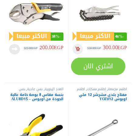
الاكثر مبيعا
الاكثر مبيعا
38%
-
46%
-
200.00
EGP
300.00
EGP
325.00
EGP
559.00
EGP
اشتري الان
أطقم مجمعة
,
أطقم مفكات
,
اطقم
العدد اليدوية
,
بنس عادية
,
بنس
مفاتيح
,
العدد اليدوية
,
مفاتيح عدة
,
وقصافات
مفتاح بلدي مشرشر 12 ملي
بنسة مقاس 8 بوصة خامة عالية
مفاتيح عدة بلدي
,
مفاتيح عدة مشرشر
اويوس YOZ012
الجودة من اويوس – ALU8D15