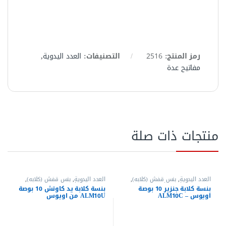
رمز المنتج:
2516
التصنيفات:
العدد اليدوية
,
مفاتيح عدة
منتجات ذات صلة
العدد اليدوية
,
بنس قفش (كلابه)
,
العدد اليدوية
,
بنس قفش (كلابه)
,
بنس وقصافات
,
مفاتيح عدة
بنس وقصافات
بنسة كلابة جنزير 10 بوصة
بنسة كلابة يد كاوتش 10 بوصة
اويوس – ALM10C
ALM10U من اويوس