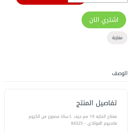
اشتري الان
مقارنة
الوصف
تفاصيل المنتج
مفتاح النكيه 19 مم حرف L ساتا مصنوع من الكروم
فانديوم الفولاذي – ‏84325‏