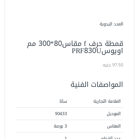
العدد اليدوية
قمطة حرف f مقاس80*300 مم
اويوسPRF830U
97.50 جنيه
المواصفات الفنية
العلامة التجارية
ساتا
الموديل
90433
المقاس
3 بوصة
عدد القطع
1