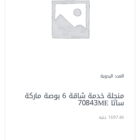
العدد اليدوية
منجلة خدمة شاقة 6 بوصة ماركة
ساتا 70843ME
1697.46 جنيه