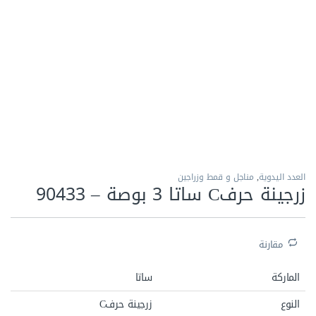
الاكثر مبيعا
العدد اليدوية
,
مناجل و قمط وزراجين
زرجينة حرفC ساتا 3 بوصة – 90433‏
مقارنة
الماركة
ساتا
النوع
زرجينة حرفC