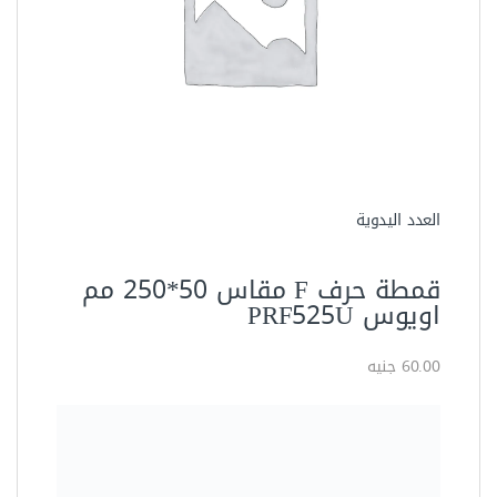
العدد اليدوية
قمطة حرف F مقاس 50*250 مم
اويوس PRF525U
60.00 جنيه