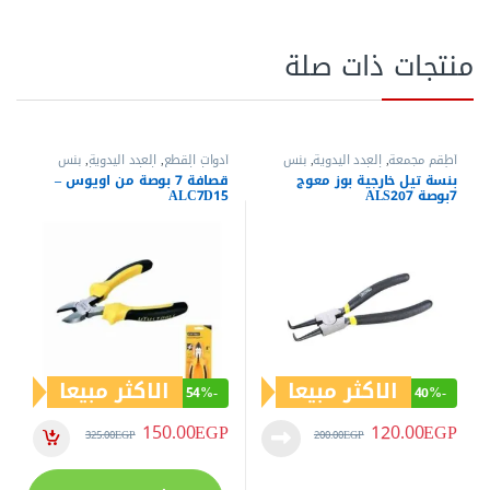
منتجات ذات صلة
أطقم مجمعة
,
العدد اليدوية
,
بنس
أدوات القطع
,
العدد اليدوية
,
بنس
تيل
,
بنس وقصافات
وقصافات
,
قصافات
,
قصافات
بنسة تيل خارجية بوز معوج
قصافة 7 بوصة من اويوس –
7بوصة ALS207
ALC7D15
الاكثر مبيعا
الاكثر مبيعا
54%
-
40%
-
150.00
EGP
120.00
EGP
325.00
EGP
200.00
EGP