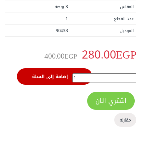
المقاس
3 بوصة
عدد القطع
1
الموديل
90433
280.00
EGP
400.00
EGP
زرجينة حرفC ساتا 3 بوصة - 90433‏ quantity
إضافة إلى السلة
اشتري الان
مقارنة