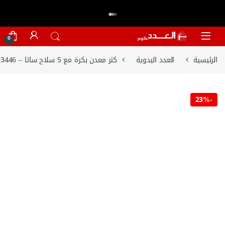
اكتر من 20,000 عميل وثقو في العدد.كوم
تسوق الان
⭐⭐⭐⭐⭐
Skip to navigatio
Skip to conten
0
الرئيسية
العدد اليدوية
كتر معدن بكرة مع 5 سلاح ساتا – 93446
23%
-