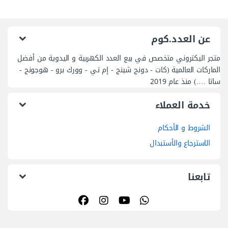
اتصل بنا
01094508237(+2) /
01055297175(+2)