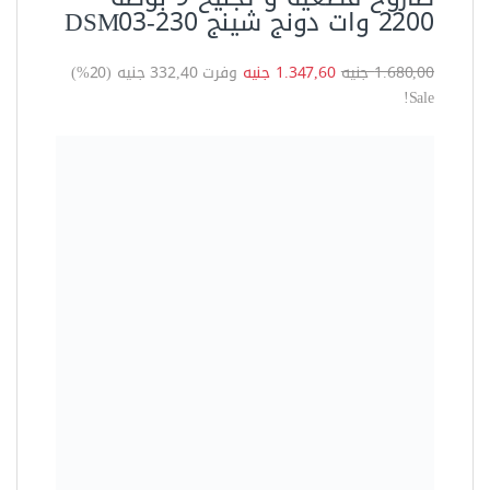
Featured
شاكوش تكسير عدل 850 وات
مقاس 26 مم متعدد السرعات 4
حركة MT موديل HD26-2T
2.220,00 جنيه
1.740,00 جنيه
وفرت 480,00 جنيه (22%)
المواصفات الفنية