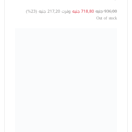
العدد الكهربية
ماكينة صنفرة دبابة 1200 وات دونج
شينج – DST610
2.520,00 جنيه
1.851,60 جنيه
وفرت 668,40 جنيه (27%)
Sale!