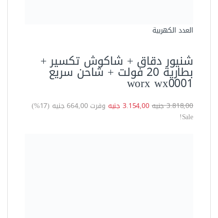
أدوات متنوعة
بلاور هواء شفط وطرد 480 وات
DQF25 كهرباء من دونج شونج