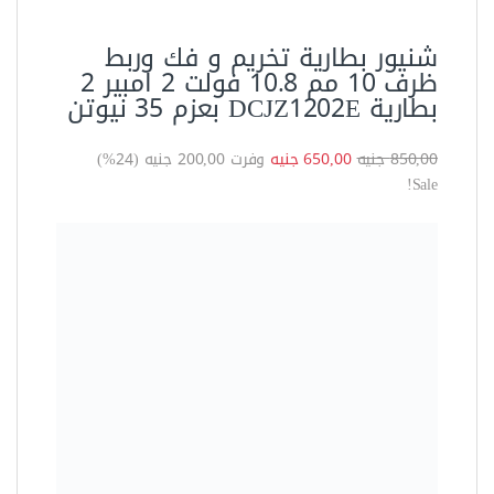
Featured
بلاور شفط وطرد هواء دونج شينج
680وات سرعات مع شنطة لجمع
الغبار- DQF32
720,00 جنيه
591,60 جنيه
وفرت 128,40 جنيه (18%)
Sale!