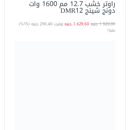
العدد الكهربية
منشار صينية سحاب + طاولة
كهربائي 2000 وات – 25 سم من
MT مع إمكانية القطع بزاوية حتى
°45 لتنفيذ جميع أعمال القطع
وقص الأخشاب بدقة وسهولة
موديل 7230
8.280,00 جنيه
7.080,00 جنيه
وفرت 1.200,00 جنيه (14%)