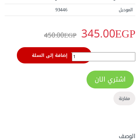
الموديل
93446
345.00
EGP
450.00
EGP
كتر معدن بكرة مع 5 سلاح ساتا - 93446 quantity
إضافة إلى السلة
اشتري الان
مقارنة
الوصف