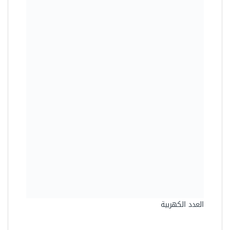
العدد الكهربية
راوتر خشب 12.7 مم 1600 وات
دونج شينج DMR12
1.920,00 جنيه
1.629,60 جنيه
وفرت 290,40 جنيه (15%)
Sale!