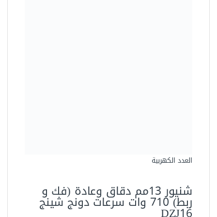
شنيور 13مم دقاق وعادة (فك و
ربط) 710 وات سرعات دونج شينج
DZJ16
936,00 جنيه
718,80 جنيه
وفرت 217,20 جنيه (23%)
Out of stock