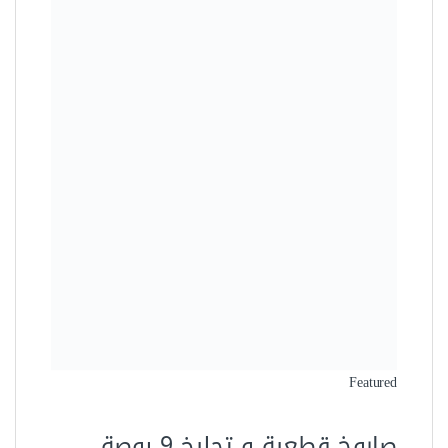
Featured
صاروخ قطعية و تجليخ 9 بوصة
2200 وات دونج شينج DSM03-230
1.680,00 جنيه
1.347,60 جنيه
وفرت 332,40 جنيه (20%)
Sale!