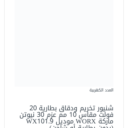
شنيور تخريم ودقاق بطارية 20
فولت مقاس 10 مم عزم 30 نيوتن
ماركة WORX موديل WX101.9
(بدون بطارية أو شاحن)
829,17 جنيه
Sale!