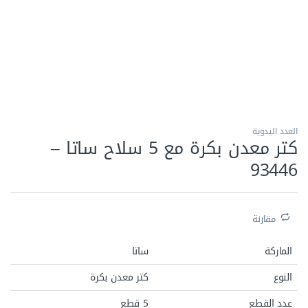
الاكثر مبيعا
العدد اليدوية
كتر معدن بكرة مع 5 سلاح ساتا –
93446
مقارنة
الماركة
ساتا
النوع
كتر معدن بكرة
عدد القطع
5 قطع