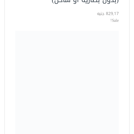
العدد الكهربية
شنيور دقاق + شاكوش تكسير +
بطارية 20 فولت + شاحن سريع
worx wx0001
3.818,00 جنيه
3.154,00 جنيه
وفرت 664,00 جنيه (17%)
Sale!