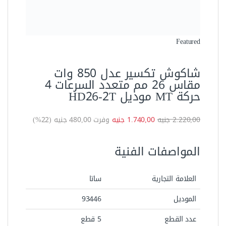
العلامة التجارية
ساتا
الموديل
93446
عدد القطع
5 قطع
خامة الصنع
سبائك الزنك
الصناعة
تايوانى
اللون
اخضر
يحتوى بطارية
لا
يعمل بالكهرباء
لا
رمز المنتج:
2683
التصنيف:
العدد اليدوية