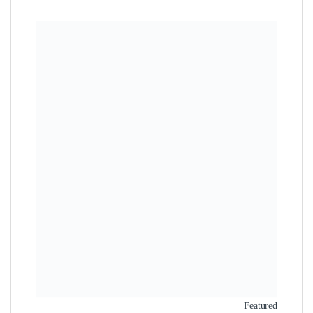
Featured
شنيور بطارية تخريم و فك وربط
ظرف 10 مم 10.8 فولت 2 امبير 2
بطارية DCJZ1202E بعزم 35 نيوتن
850,00 جنيه
650,00 جنيه
وفرت 200,00 جنيه (24%)
Sale!