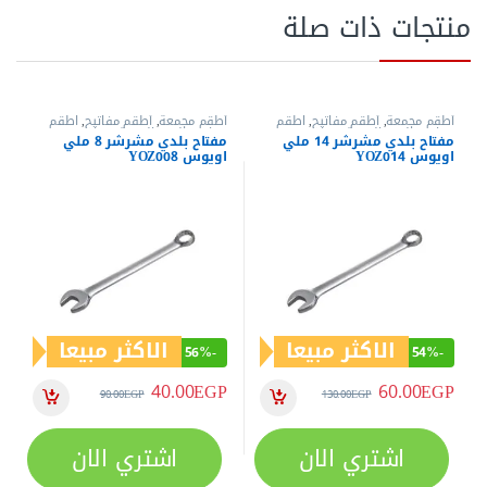
40.00
EGP
60.00
EGP
90.00
EGP
130.00
EGP
اشتري الان
اشتري الان
العدد اليدوية
,
بنس قفش (كلابه)
,
العدد اليدوية
,
بنس تيل
,
بنس
بنس وقصافات
وقصافات
بنسة كلابة يد كاوتش 10 بوصة
بنسة تيل داخلية بوز معوج 9
ALM10U من اويوس
بوصة ALS409
الاكثر مبيعا
الاكثر مبيعا
38%
-
38%
-
185.00
EGP
200.00
EGP
300.00
EGP
325.00
EGP