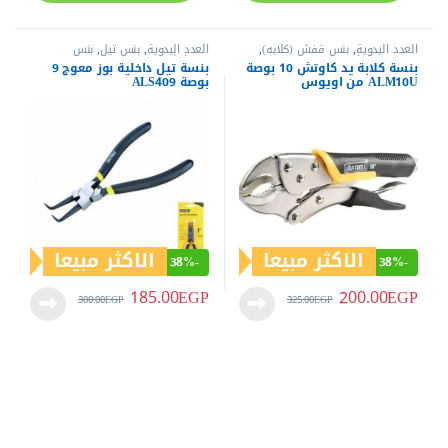
عن العدد.كوم
متجر اليكتروني متخصص في بيع العدد الكهربية و اليدوية من أفضل
الماركات العالمية (كات - دونج شينج - إم تي - وورك برو - هوجونج -
ساتا ….) منذ عام 2019
خدمة العملاء
الشروط و الأحكام
الاسترجاع والأستبدال
تابعنا