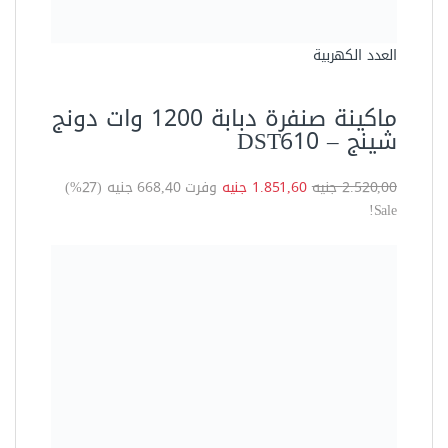
Featured
ماكينة غسيل السيارات 1600 وات
قوة ضغط ماء 100 بار وسرعة
تدفق 5.5 لتر/د دونج تشينج DQW
5.5/10