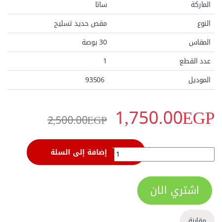
الماركة
ساتا
النوع
مقص حديد تسليح
المقاس
30 بوصة
عدد القطع
1
الموديل
93506
1,750.00
EGP
2,500.00
EGP
مقص حديد تسليح مقاس 30 بوصة من ساتا موديل 93506 لقص وقطع المعادن وحديد التسليح بسهولة quantity
إضافة إلى السلة
اشتري الان
مقارنة