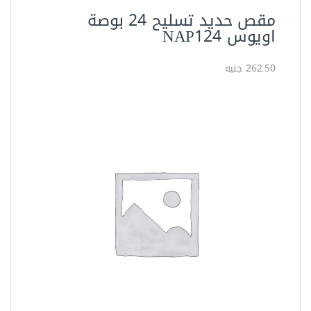
مقص كابلات ترس 400 مم 72512
من ساتا
1711.25 جنيه