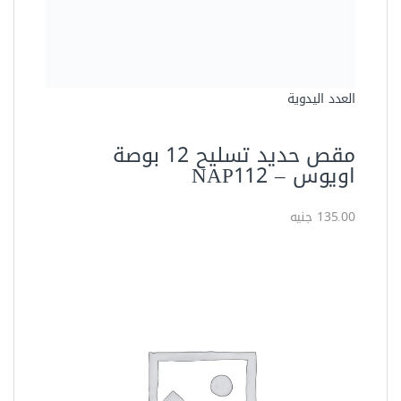
أدوات القطع
مقص كابلات 10 ًبوصة ساتا –
72503
280.77 جنيه