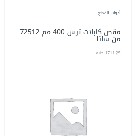
العدد اليدوية
مقص حديد 30 بوصة اويوس
NAP130
360.00 جنيه