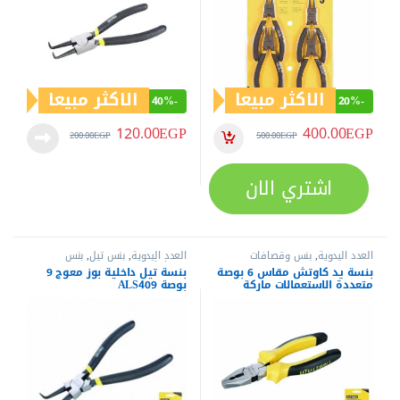
اشتري الان
عن العدد.كوم
متجر اليكتروني متخصص في بيع العدد الكهربية و اليدوية من أفضل
الماركات العالمية (كات - دونج شينج - إم تي - وورك برو - هوجونج -
ساتا ….) منذ عام 2019
خدمة العملاء