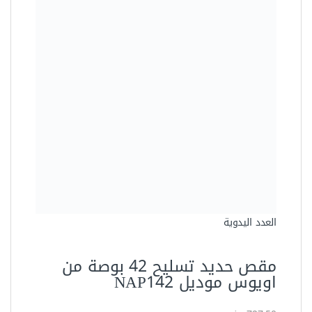
العلامة التجارية
ساتا
الموديل
93506
المقاس
30 بوصة
عدد القطع
1
الصناعة
تايوانى
اللون
12
يحتوى بطارية
لا
يعمل بالكهرباء
لا