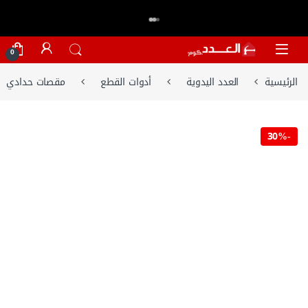
اكتر من 20,000 عميل وثقو في العدد.كوم
تسوق الان
⭐⭐⭐⭐⭐
Skip to navigatio
Skip to conten
0
الرئيسية
العدد اليدوية
أدوات القطع
مقصات حدادي
30%
-