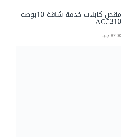
العدد اليدوية
مقص حديد تسليح 12 بوصة
اويوس – NAP112
135.00 جنيه