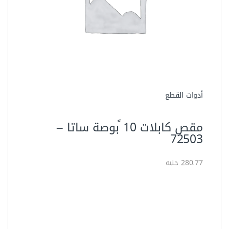
العدد اليدوية
مقص حديد تسليح 18 بوصة من
اويوس – NAP118
195.00 جنيه