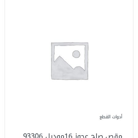
أدوات القطع
مقص صاج عجوز 16موديل 93306