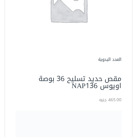
العدد اليدوية
مقص حديد تسليح 42 بوصة من
اويوس موديل NAP142
727.50 جنيه
المواصفات الفنية