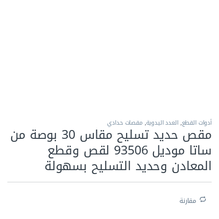
الاكثر مبيعا
أدوات القطع
,
العدد اليدوية
,
مقصات حدادي
مقص حديد تسليح مقاس 30 بوصة من
ساتا موديل 93506 لقص وقطع
المعادن وحديد التسليح بسهولة
مقارنة