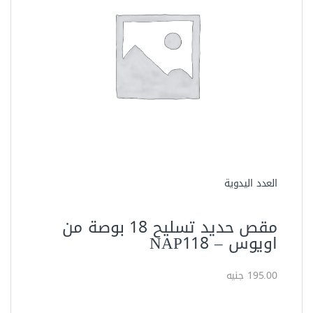
أدوات القطع
مقص كابلات ترس مقاس 240 مم
من ساتا – 72511
977.86 جنيه