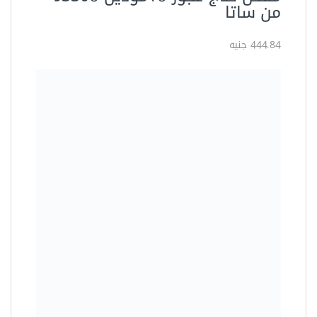
من ساتا
444.84 جنيه
أدوات القطع
مقص حديد مقاس 8 بوصة من
اويوس NAP008
60.00 جنيه
أدوات القطع
مقص كابلات خدمة شاقة 10بوصه
ACC310