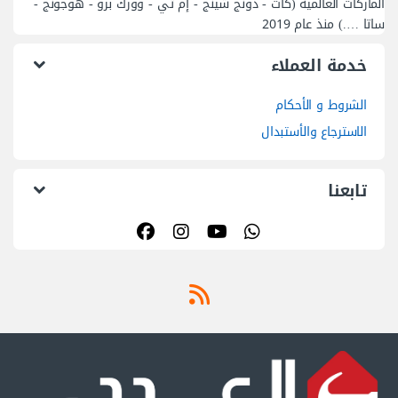
01055297175(+2)