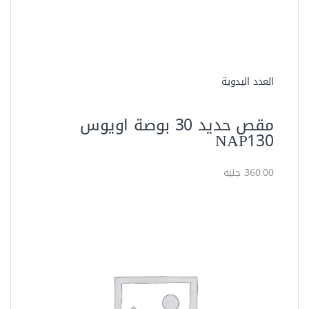
العدد اليدوية
مقص حديد تسليح 36 بوصة
اويوس NAP136
465.00 جنيه