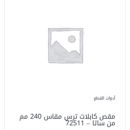
العدد اليدوية
مقص حديد تسليح 24 بوصة
اويوس NAP124