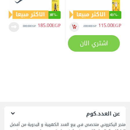
الشروط و الأحكام
الاسترجاع والأستبدال
تابعنا
اتصل بنا
01094508237(+2) /