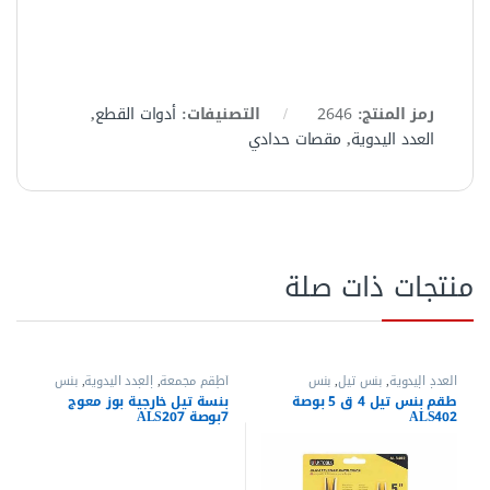
الاكثر مبيعا
الاكثر مبيعا
40%
-
20%
-
120.00
EGP
400.00
EGP
200.00
EGP
500.00
EGP
اشتري الان
العدد اليدوية
,
بنس وقصافات
العدد اليدوية
,
بنس تيل
,
بنس
وقصافات
بنسة يد كاوتش مقاس 6 بوصة
بنسة تيل داخلية بوز معوج 9
متعددة الاستعمالات ماركة
بوصة ALS409
ايويس – موديل ALU6D
الاكثر مبيعا
الاكثر مبيعا
38%
-
43%
-
185.00
EGP
115.00
EGP
300.00
EGP
200.00
EGP