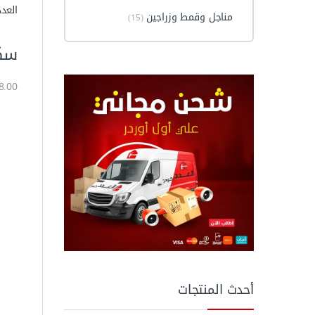
العدد
مناجل وقمط وزراجين
(15)
سكينة مع
18.00 جن
أحدث المنتجات