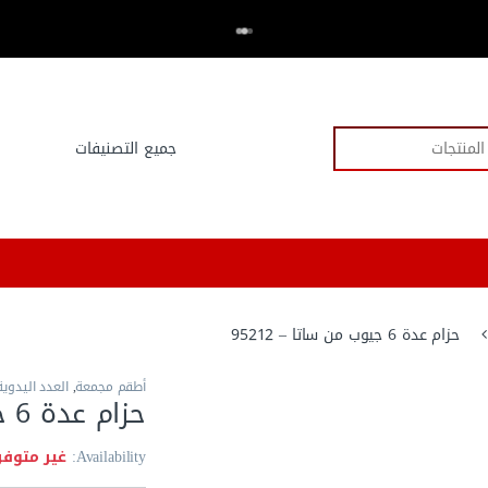
اكتر من 20,000 عميل وثقو في العدد.كوم
⭐⭐⭐⭐⭐
حزام عدة 6 جيوب من ساتا – 95212
أطقم مجمعة
,
العدد اليدوية
حزام عدة 6 جيوب من ساتا – 95212
Availability:
غير متوفر