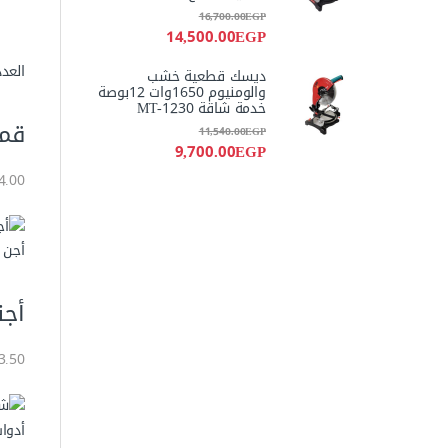
16,700.00
EGP
14,500.00
EGP
العدد
ديسك قطعية خشب
والومنيوم 1650وات 12بوصة
خدمة شاقة MT-1230
قمطة
11,540.00
EGP
9,700.00
EGP
114.00 
أجن 
أجنة م
43.50 جن
أدوا