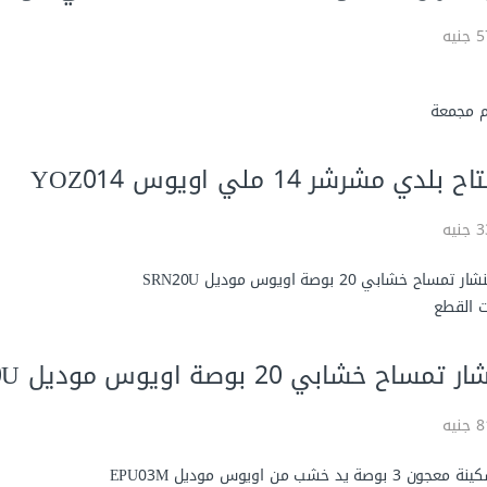
يه
 مجمعة
 بلدي مشرشر 14 ملي اويوس YOZ014
يه
ت القطع
تمساح خشابي 20 بوصة اويوس موديل SRN20U
يه