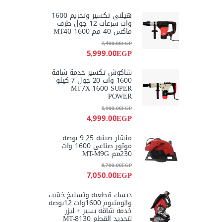
هيلتى تكسير وتخريم 1600
وات سرعات 12 جول ظرف
ماكس 40 مم MT40-1600
7,400.00
EGP
5,999.00
EGP
شاكوش تكسير خدمة شاقة
1600 وات 20 جول 7 كيلو
MT7X-1600 SUPER
POWER
5,900.00
EGP
4,999.00
EGP
منشار صينية 9.25 بوصة
موتور صناعى 1600 وات
230مم MT-M9G
8,700.00
EGP
7,050.00
EGP
ديسك قطعية وتسليخ خشب
والومنيوم 1600وات 12بوصة
خدمة شاقة بسير + ليزر
لتحديد القطع MT-8130