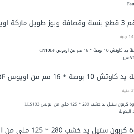
Fea
بوز طويل ماركة اويوس AL3SD15
جنيه
تكسير
كاوتش 10 بوصة * 16 مم من اويوس CN10BF
يه
 اليدوية
كربون ستيل يد خشب 280 * 125 ملي من ايويس LLS103