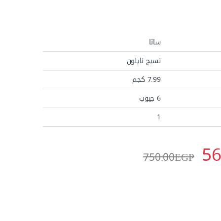
ساتا
نسيج نايلون
7.99 كجم
6 جيوب
1
56
750.00
EGP