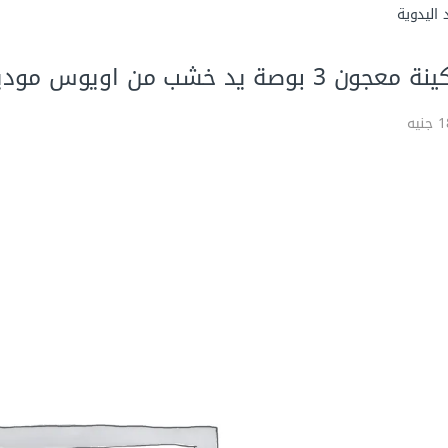
 اليدوية
جون 3 بوصة يد خشب من اويوس موديل EPU03M
يه