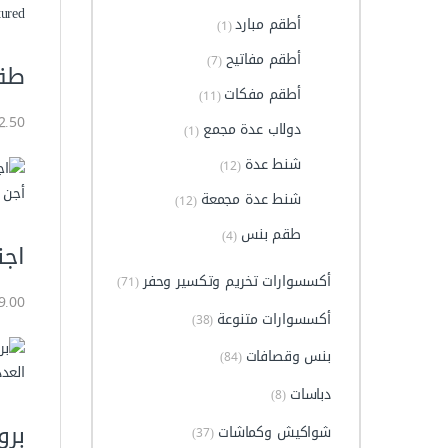
tured
أطقم مبارد
(1)
أطقم مفاتيح
(7)
طقم 3 قطع بنسة وقصافة و
أطقم مفكات
(11)
142.50 
دولاب عدة مجمع
(1)
شنط عدة
(12)
أجن 
شنط عدة مجمعة
(12)
طقم بنس
(4)
اجنة يد 
أكسسوارات تخريم وتكسير وحفر
(71)
39.00 جن
أكسسوارات متنوعة
(38)
بنس وقصافات
(84)
العدد
دباسات
(8)
بروة 
شواكيش وكماشات
(37)