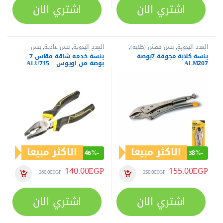
اشتري الان
اشتري الان
العدد اليدوية
,
بنس قفش (كلابه)
,
العدد اليدوية
,
بنس عادية
,
بنس
بنس وقصافات
وقصافات
بنسة كلابة مجوفة 7بوصة
بنسة خدمة شاقة مقاس 7
ALM207
بوصة من اويوس – ALU715
الاكثر مبيعا
الاكثر مبيعا
46%
-
38%
-
140.00
EGP
155.00
EGP
260.00
EGP
250.00
EGP
اشتري الان
اشتري الان