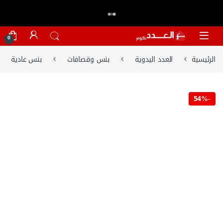
اكتر من 20,000 عميل وثقو في العدد.كوم
تسوق الان
⭐⭐⭐⭐⭐
Skip to navigatio
Skip to conten
0
الرئيسية
العدد اليدوية
بنس وقصافات
بنس عادية
54%
-