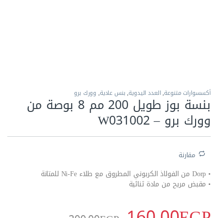
الاكثر مبيعا
أكسسوارات متنوعة
,
العدد اليدوية
,
بنس عادية
,
وورك برو
بنسة بوز طويل 200 مم 8 بوصة من
وورك برو – W031002
مقارنة
• Dorp من الفولاذ الكربوني المطروق مع طلاء Ni-Fe للمتانة
• مقبض مريح من مادة ثنائية
160.00
EGP