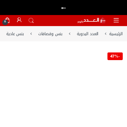
اكتر من 20,000 عميل وثقو في العدد.كوم
تسوق الان
⭐⭐⭐⭐⭐
Skip to navigatio
Skip to conten
0
الرئيسية
العدد اليدوية
بنس وقصافات
بنس عادية
47%
-