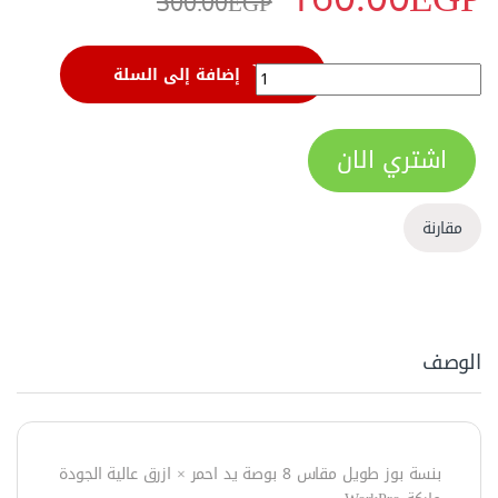
300.00
EGP
بنسة بوز طويل 200 مم 8 بوصة من وورك برو - W031002 quantity
إضافة إلى السلة
اشتري الان
مقارنة
الوصف
بنسة بوز طويل مقاس 8 بوصة يد احمر × ازرق عالية الجودة