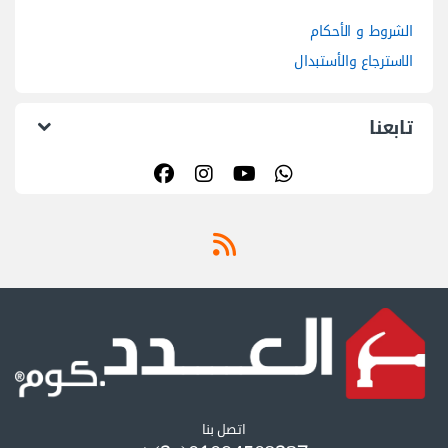
اتصل بنا
01094508237(+2) /
01055297175(+2)