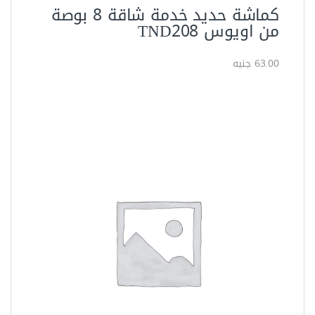
العدد اليدوية
كماشة حدادي 10بوصة اويوس
TND210
82.50 جنيه