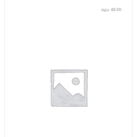
أطقم بنس تيل
بنسة تيل داخلية بوز عدل 7بوصة
ALS307
48.00 جنيه
تفاصيل المنتج
بنسة كلابة من الفولاذ الكربوني مثالية للامساك
بأشكال متعددة كالمسامير مختلفة الأشكال والأحجام
والأنابيب الدائرية
معالجة حرارية شاملة لجسم الأداة للحصول على
أقصى قدر من المتانة