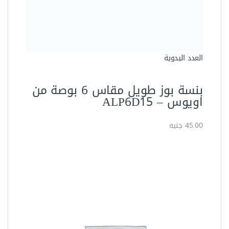
العدد اليدوية
قصافة 7 بوصة من اويوس –
ALC7D15
60.00 جنيه