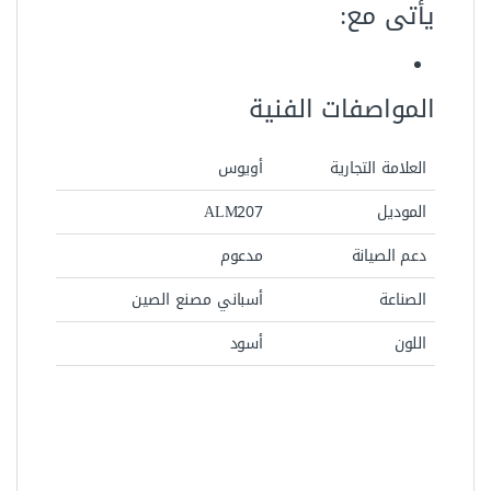
رمز المنتج:
2039
التصنيفات:
العدد اليدوية
,
بنس قفش (كلابه)
,
بنس وقصافات
منتجات ذات صلة
العدد اليدوية
,
بنس وقصافات
العدد اليدوية
,
بنس تيل
,
بنس
وقصافات
بنسة الكتروني خدمه شاقه 1/2
طقم بنس تيل 4 ق 5 بوصة
– 4 بوصة ALU345P
ALS402