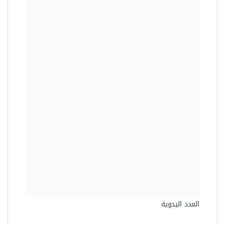
العدد اليدوية
كماشة حديد خدمة شاقة 8 بوصة
من اويوس TND208
63.00 جنيه