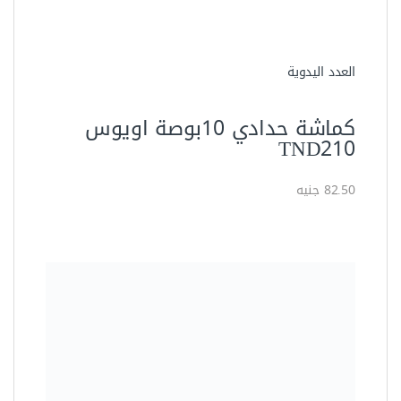
أدوات قطع
مقص كابلات خدمة شاقة 10بوصه
ACC310
87.00 جنيه