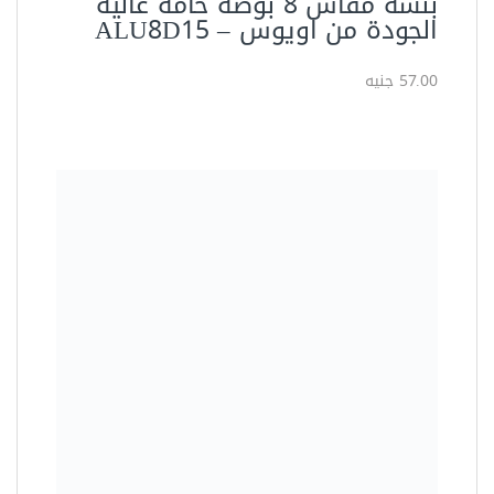
بنسة مقاس 8 بوصة خامة عالية
الجودة من اويوس – ALU8D15
57.00 جنيه
العدد اليدوية
بنسة بوز طويل مقاس 6 بوصة من
اويوس – ALP6D15
45.00 جنيه