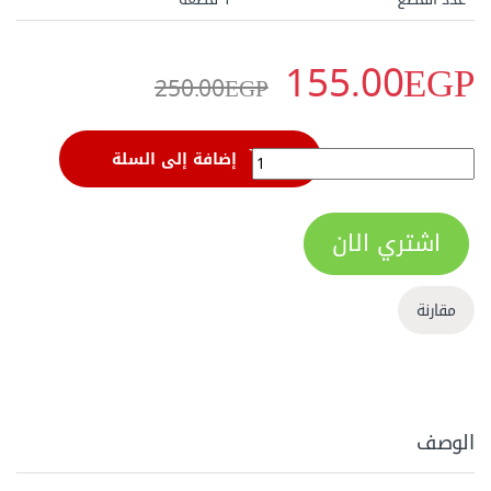
155.00
EGP
250.00
EGP
بنسة كلابة مجوفة 7بوصة ALM207 quantity
إضافة إلى السلة
اشتري الان
مقارنة
الوصف