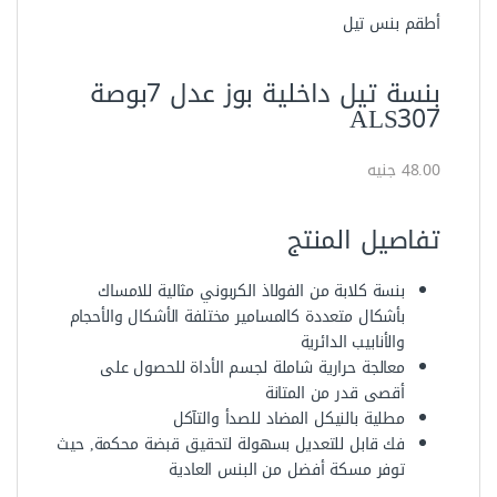
مطلية بالنيكل المضاد للصدأ والتآكل
فك قابل للتعديل بسهولة لتحقيق قبضة محكمة, حيث
توفر مسكة أفضل من البنس العادية
يأتى مع:
المواصفات الفنية
العلامة التجارية
أويوس
الموديل
ALM207
دعم الصيانة
مدعوم
الصناعة
أسباني مصنع الصين
اللون
أسود