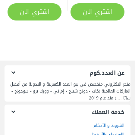
اشتري الان
اشتري الان
عن العدد.كوم
متجر اليكتروني متخصص في بيع العدد الكهربية و اليدوية من أفضل
الماركات العالمية (كات - دونج شينج - إم تي - وورك برو - هوجونج -
ساتا ….) منذ عام 2019
خدمة العملاء
الشروط و الأحكام
الاسترجاع والأستبدال