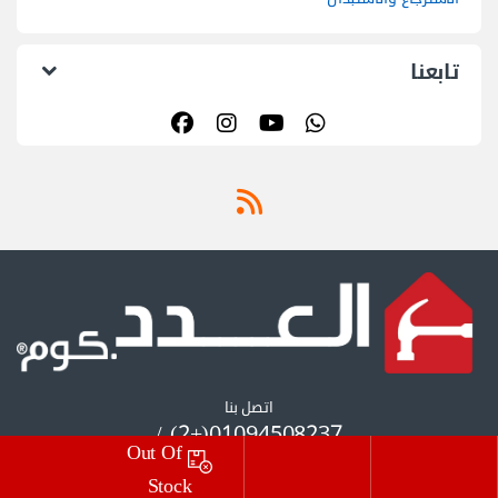
تابعنا
اتصل بنا
01094508237(+2) /
Out Of
01055297175(+2)
Stock