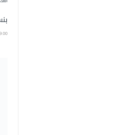
العدد
بنسة 
69.00 جن