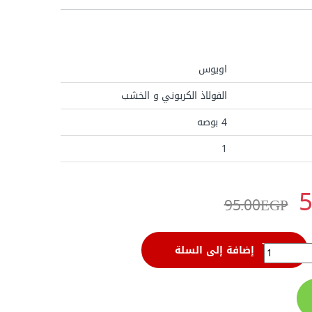
اويوس
الفولاذ الكربوني و الخشب
4 بوصه
1
5
95.00
EGP
س - EPU04M quantity
إضافة إلى السلة