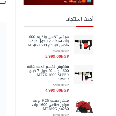
منت
أحدث المنتجات
هيلتى تكسير وتخريم 1600
وات سرعات 12 جول ظرف
ماكس 40 مم MT40-1600
7,400.00
EGP
5,999.00
EGP
شاكوش تكسير خدمة شاقة
1600 وات 20 جول 7 كيلو
MT7X-1600 SUPER
POWER
5,900.00
EGP
4,999.00
EGP
منشار صينية 9.25 بوصة
موتور صناعى 1600 وات
230مم MT-M9G
8,700.00
EGP