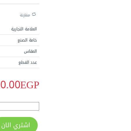
مقارنة
العلامة التجارية
خامة الصنع
المقاس
عدد القطع
الاكثر مبيعا
0.00
EGP
سكينة معجون يد خشب مقاس 4 بوصة من اويو
اشتري الان