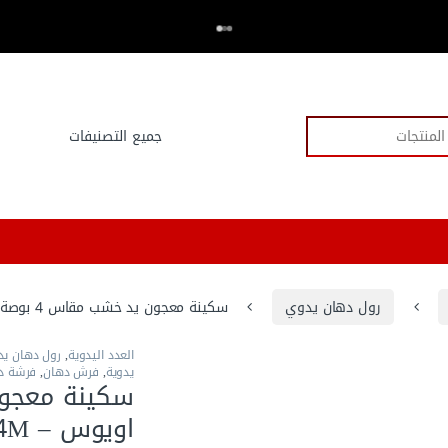
اكتر من 20,000 عميل وثقو في العدد.كوم
⭐⭐⭐⭐⭐
رول دهان يدوي
سكينة معجون يد خشب مقاس 4 بوصة من اويوس – EPU04M
العدد اليدوية
,
رول دهان ي
يدوية
,
فرش دهان
,
فرشة د
اويوس – EPU04M