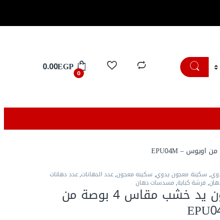
تسوق الان
0.00
EGP
0
دوي
,
سكينة معجون يدوي
,
سكينه معجون
,
عدد الدهانات
,
عدد دهانات
هان
,
فرشة كباية
,
مسدسات دهان
سكينة معجون يد خشب مقاس 4 بوصة من