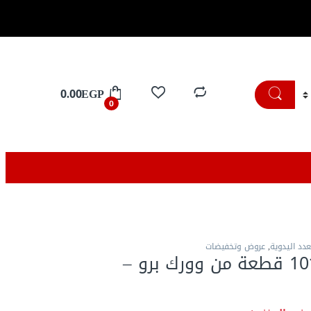
تسوق الان
0.00
EGP
0
عدد اليدوية
,
عروض وتخفيضات
شنطة لقم 101 قطعة من وورك برو –