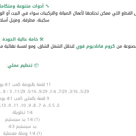
🔧
أدوات متنوعة ومتكامل
 القطع اللي ممكن تحتاجها لأعمال الصيانة والتركيبات سواء في البيت أو ا
سكينة، مطرقة، ومزيل أسلا
🛠️
خامة عالية الجودة
:
صنوعة من
كروم فاناديوم قوي
لتحمّل الشغل الشاق، ومع لمسة نهائية من
📦
تنظيم عملي
:
11 لقمة بالبوصة كعب 1\4 بوصة
5/29، 3/16، 7/29، 1/4، 9/29، 5/16، 11/29، 3 / 8 ، 7/16 ، 1/2 ، 9/16 بوصة.
9 لقمة بالملى كعب 1\4 بوصة
5، 5.5، 6، 7، 8، 9، 10، 11، 9، 13، 14 ملم
1/4 تطويلة
(1) 1/4 يد سيستيم
يد سيستيم 3\4
(1) 1/4 وصلة مفصلية