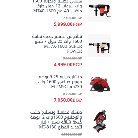
هيلتى تكسير وتخريم 1600
وات سرعات 12 جول ظرف
ماكس 40 مم MT40-1600
7,400.00
EGP
5,999.00
EGP
شاكوش تكسير خدمة شاقة
1600 وات 20 جول 7 كيلو
MT7X-1600 SUPER
POWER
5,900.00
EGP
4,999.00
EGP
منشار صينية 9.25 بوصة
موتور صناعى 1600 وات
230مم MT-M9G
8,700.00
EGP
7,050.00
EGP
ديسك قطعية وتسليخ خشب
والومنيوم 1600وات 12بوصة
خدمة شاقة بسير + ليزر
لتحديد القطع MT-8130
16,700.00
EGP