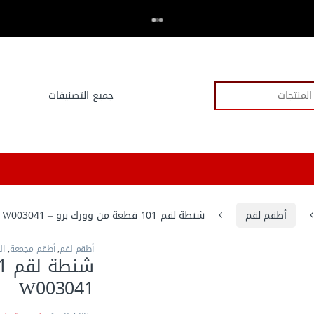
اكتر من 20,000 عميل وثقو في العدد.كوم
⭐⭐⭐⭐⭐
أطقم لقم
شنطة لقم 101 قطعة من وورك برو – W003041
أطقم لقم
,
أطقم مجمعة
,
ال
W003041