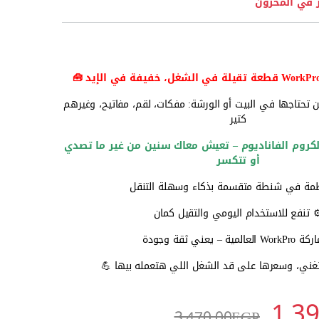
 في المخزون
تحتاجها في البيت أو الورشة: مفكات، لقم، مفاتيح، وغيرهم
كتير
الكروم الفاناديوم – تعيش معاك سنين من غير ما تصدي
أو تتكسر
مة في شنطة متقسمة بذكاء وسهلة التنقل
️ تنفع للاستخدام اليومي والتقيل كمان
لعالمية – يعني ثقة وجودة
ني، وسعرها على قد الشغل اللي هتعمله بيها 💪
1,3
3,470.00
EGP