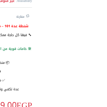
Availability:
غير متوفر
مقارنة
شنطة عدة WorkPro – 101 قطعة تقيلة في الشغل، خفيفة في الإيد 🧰
🔧 فيها كل حاجة ممكن 
🛠️ خامات قوية من 
📦 منظ
⚙
✅ ماركة WorkPro ا
عدة تكفي وتغ
99.00
EGP