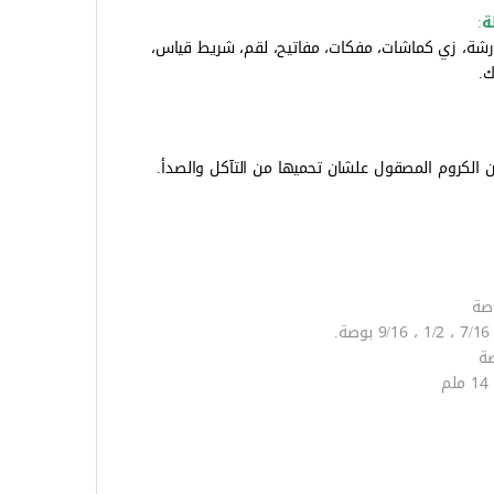
ة
:
لورشة، زي كماشات، مفكات، مفاتيح، لقم، شريط قياس،
ك.
 الكروم المصقول علشان تحميها من التآكل والصدأ.