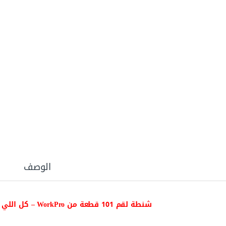
الوصف
شنطة لقم 101 قطعة من WorkPro – كل اللي تحتاجه في مكان واحد!