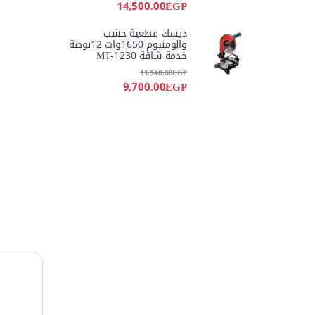
14,500.00
EGP
ديسك قطعية خشب
والومنيوم 1650وات 12بوصة
خدمة شاقة MT-1230
11,540.00
EGP
9,700.00
EGP