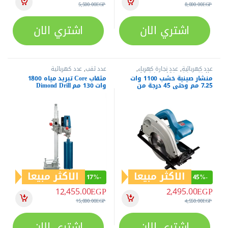
5,500.00
EGP
8,000.00
EGP
اشتري الان
اشتري الان
عدد كهربائية
,
عدد نجارة كهرباء
,
عدد ثقب
,
عدد كهربائية
ماكينة صينية
,
منشار صينية خشب
,
منشار صينية خشب 1100 وات
مثقاب Core تبريد مياه 1800
منشار قطع
7.25 مم وحتى 45 درجة من
وات 130 مم Dimond Drill
دونج شينج DMY02-185
DZZ02-130
الاكثر مبيعا
الاكثر مبيعا
17%
-
45%
-
12,455.00
EGP
2,495.00
EGP
15,000.00
EGP
4,550.00
EGP
اشتري الان
اشتري الان