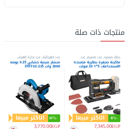
منتجات ذات صلة
دبابة صنفرة
,
عدد صنفرة
,
عدد
عدد كهربائية
,
عدد نجارة كهرباء
,
كهربائية
,
عدد متعددة الإستخدام
,
عدد
منشار اركيت
,
منشار صينية خشب
,
ماكينة صنفرة بطارية متعددة
منشار صينية خشابي 9.25 بوصه
نجارة كهرباء
,
مكنة صنفرة
منشار قطع
الاستخدامات 5*1 20 فولت
2000 وات DMY02-235
WORXموديل WX820 (1 بطارية
+ شاحن سريع)
الاكثر مبيعا
الاكثر مبيعا
31%
-
8%
-
3,770.00
EGP
7,345.00
EGP