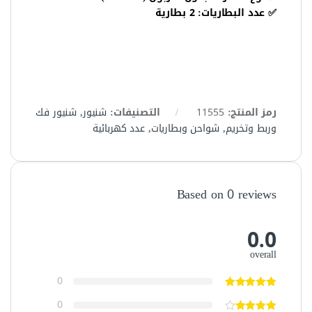
✅ عدد البطاريات: 2 بطارية
رمز المنتج:
11555
التصنيفات:
شنيور
,
شنيور فك
وربط وتخريم
,
شواحن وبطاريات
,
عدد كهربائية
Based on 0 reviews
0.0
overall
0
0