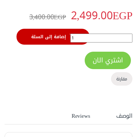
2,499.00
EGP
3,400.00
EGP
شنيور فك وربط وتخريم عادة ودقاق 20 فولت ظرف 13 مم براشليس 60 نيوتن DCJZ2060i (TYPE AM) quantity
إضافة إلى السلة
اشتري الان
مقارنة
الوصف
Reviews