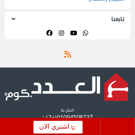
تابعنا
اتصل بنا
01094508237(+2) /
01055297175(+2)
اشتري الان