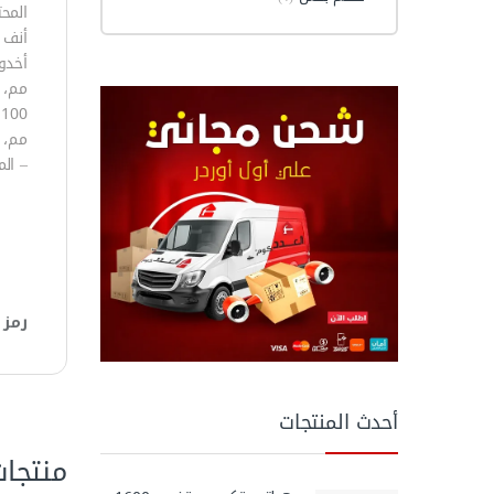
مم، 9 مم، 10 مم.60 قطعة × لقم مع حامل.1 قطعة × مقبض مغناطيسي.1 قطعة × محول مغناط
– ال
رمز 
أحدث المنتجات
منتجا