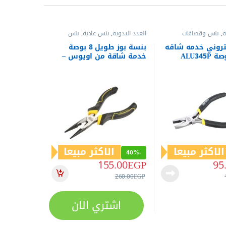
ة
,
بنس وقصافات
العدد اليدوية
,
بنس عادية
,
بنس
وقصافات
تروني خدمه شاقه
بنسة بوز طويل 8 بوصة
خدمة شاقة من اويوس –
ALP815
الاكثر مبيعا
الاكثر مبيعا
40%
-
155.00
EGP
95
260.00
EGP
اشتري الان