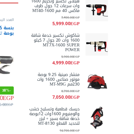
هيلتى تكسير وتخريم 1600
وات سرعات 12 جول ظرف
ماكس 40 مم MT40-1600
7,400.00
EGP
العدد اليد
5,999.00
EGP
بنس وقص
بوصة ALM10U من اويوس
شاكوش تكسير خدمة شاقة
1600 وات 20 جول 7 كيلو
MT7X-1600 SUPER
POWER
5,900.00
EGP
4,999.00
EGP
منشار صينية 9.25 بوصة
موتور صناعى 1600 وات
230مم MT-M9G
38%
-
8,700.00
EGP
0
EGP
7,050.00
EGP
5.00
EGP
ديسك قطعية وتسليخ خشب
والومنيوم 1600وات 12بوصة
خدمة شاقة بسير + ليزر
لتحديد القطع MT-8130
16,700.00
EGP