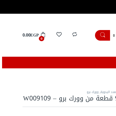
تسوق الان
0.00
EGP
0
عدد اليدوية
,
وورك برو