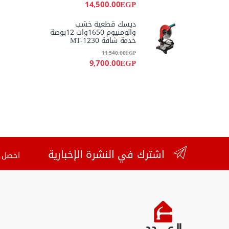
14,500.00
EGP
ديسك قطعية خشب
والومنيوم 1650وات 12بوصة
خدمة شاقة MT-1230
11,540.00
EGP
9,700.00
EGP
اشترك في النشرة الإخبارية
احصل ع