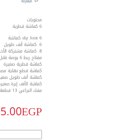
مقارنة
محتويات
6
كماشة قطرية
6 slip Joint كماشة
6 كماشة أنف طويل
8 كماشة مشتركة الأخدود
مفتاح ربط 6 بوصة قابل للتعديل
كماشة قطرية صغيرة
الاكثر مبيعا
كماشة قطع نهاية مصغ
كماشة أنف طويل صغير
كماشة الأنف إبرة صغيرة
مفك البراغي 13 قطعة
15.00
EGP
طقم عدة 90 قطعة من وورك برو - W009109 quantity