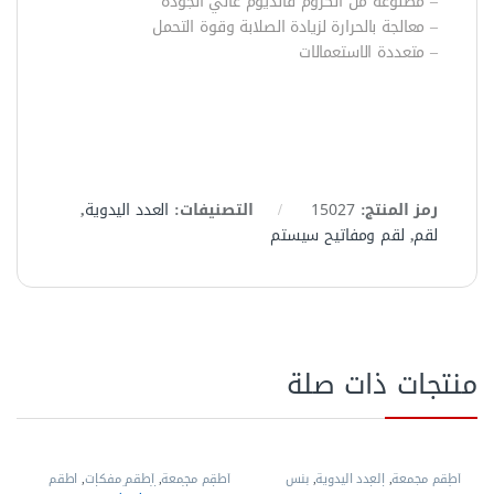
– مصنوعة من الكروم فانديوم عالي الجودة
– معالجة بالحرارة لزيادة الصلابة وقوة التحمل
– متعددة الاستعمالات
رمز المنتج:
15027
التصنيفات:
العدد اليدوية
,
لقم
,
لقم ومفاتيح سيستم
منتجات ذات صلة
أطقم مجمعة
,
العدد اليدوية
,
بنس
أطقم مجمعة
,
أطقم مفكات
,
اطقم
تيل
,
بنس وقصافات
مفاتيح
,
العدد اليدوية
,
مفاتيح عدة
,