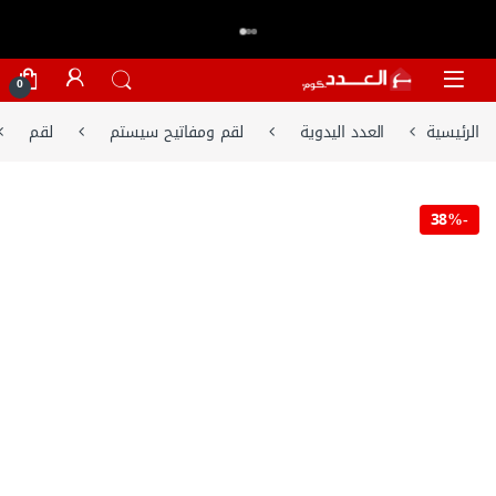
اكتر من 20,000 عميل وثقو في العدد.كوم
تسوق الان
⭐⭐⭐⭐⭐
Skip to navigatio
Skip to conten
0
الرئيسية
العدد اليدوية
لقم ومفاتيح سيستم
لقم
38%
-