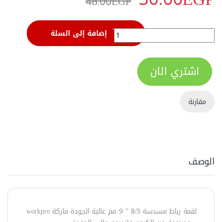
48.00
EGP
لقمة رباط مسدسة 3/8 بوصة 9 مم من وورك برو - W074076 quantity
إضافة إلى السلة
اشتري الان
مقارنة
الوصف
لقمة رباط مسدسة 8/3 ” 9 مم عالية الجودة ماركة workpro