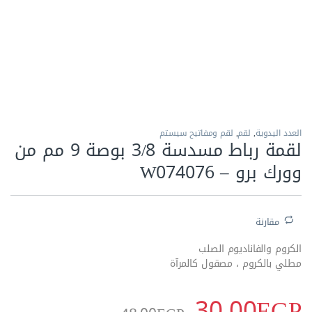
الاكثر مبيعا
العدد اليدوية
,
لقم
,
لقم ومفاتيح سيستم
لقمة رباط مسدسة 3/8 بوصة 9 مم من
وورك برو – W074076
مقارنة
الكروم والفاناديوم الصلب
مطلي بالكروم ، مصقول كالمرآة
30.00
EGP