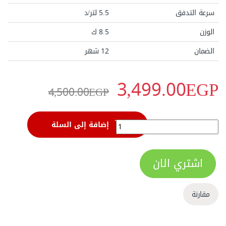
سرعة التدفق
5.5 لتر/د
الوزن
8.5 ك
الضمان
12 شهر
3,499.00
EGP
4,500.00
EGP
ماكينة غسيل السيارات 1600 وات قوة ضغط ماء 100 بار وسرعة تدفق 5.5 لتر/د دونج تشينج DQW 5.5/10 quantity
إضافة إلى السلة
اشتري الان
مقارنة