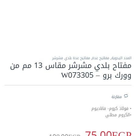
الاكثر مبيعا
العدد اليدوية
,
مفاتيح عدة
,
مفاتيح عدة بلدي مشرشر
مفتاح بلدي مشرشر مقاس 13 مم من
وورك برو – W073305
مقارنة
• فولاذ كروم- فاناديوم
•الكروم مطلي
75.00
EGP