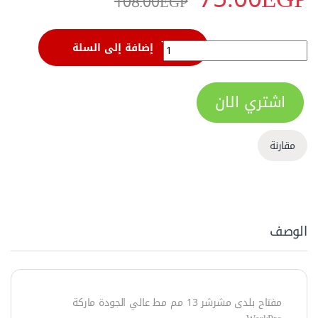
108.00
EGP
مفتاح بلدي مشرشر مقاس 13 مم من وورك برو - W073305 quantity
إضافة إلى السلة
اشتري الان
مقارنة
الوصف
مفتاح بلدى مشرشر 13 مم مط عالي الجودة ماركة