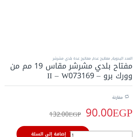
الاكثر مبيعا
العدد اليدوية
,
مفاتيح عدة
,
مفاتيح عدة بلدي مشرشر
مفتاح بلدي مشرشر مقاس 19 مم من
وورك برو – II – W073169
مقارنة
90.00
EGP
132.00
EGP
مفتاح بلدي مشرشر مقاس 19 مم من وورك برو - II - W073169 quantity
إضافة إلى السلة