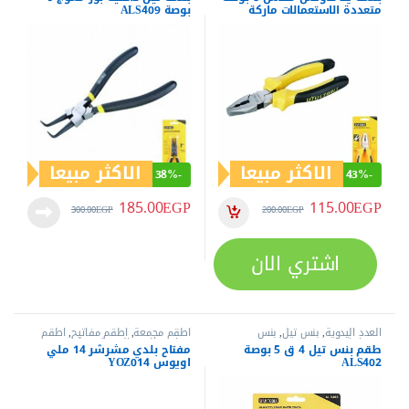
متعددة الاستعمالات ماركة
بوصة ALS409
ايويس – موديل ALU6D
الاكثر مبيعا
الاكثر مبيعا
38%
-
43%
-
185.00
EGP
115.00
EGP
300.00
EGP
200.00
EGP
اشتري الان
العدد اليدوية
,
بنس تيل
,
بنس
أطقم مجمعة
,
أطقم مفاتيح
,
اطقم
وقصافات
مفاتيح
,
العدد اليدوية
,
مفاتيح عدة
,
طقم بنس تيل 4 ق 5 بوصة
مفتاح بلدي مشرشر 14 ملي
مفاتيح عدة بلدي مشرشر
,
مفاتيح عدة
ALS402
اويوس YOZ014
مشرشر