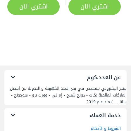
اشتري الان
اشتري الان
عن العدد.كوم
متجر اليكتروني متخصص في بيع العدد الكهربية و اليدوية من أفضل
الماركات العالمية (كات - دونج شينج - إم تي - وورك برو - هوجونج -
ساتا ….) منذ عام 2019
خدمة العملاء
الشروط و الأحكام