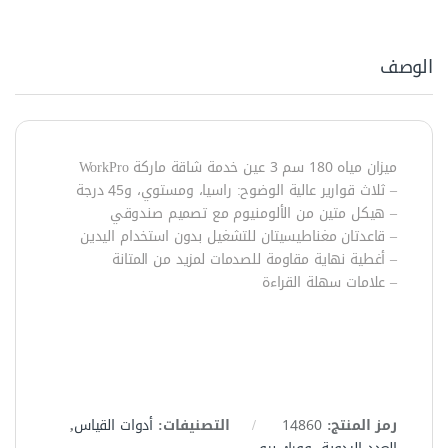
الوصف
ميزان مياه 180 سم 3 عين خدمة شاقة ماركة WorkPro
– ثلاث قوارير عالية الوضوح: راسيا، ومستوي، و45 درجة
– هيكل متين من الألومنيوم مع تصميم صندوقي
–
قاعدتان مغناطيسيتان للتشغيل بدون استخدام اليدين
– أغطية نهاية مقاومة للصدمات لمزيد من المتانة
– علامات سهلة القراءة
رمز المنتج:
14860
التصنيفات:
أدوات القياس
,