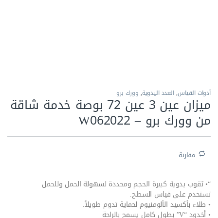
الاكثر مبيعا
أدوات القياس
,
العدد اليدوية
,
وورك برو
ميزان عين 3 عين 72 بوصة خدمة شاقة
من وورك برو – W062022
مقارنة
“• ثقوب يدوية كبيرة الحجم ومحددة لسهولة الحمل وللحمل
تستخدم على قياس السطح.
• طلاء بأكسيد الألومنيوم لحماية تدوم طويلاً.
• أخدود “V” بطول كامل يسمح بالراحة