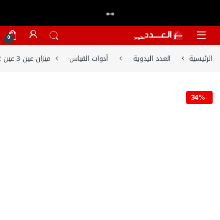
اكتر من 20,000 عميل وثقو في العدد.كوم
تسوق الان
⭐⭐⭐⭐⭐
Skip to navigatio
Skip to conten
0
الرئيسية
العدد اليدوية
أدوات القياس
ميزان عين 3 عين 72 بوصة خدمة شاقة من وورك برو – W062022
34%
-