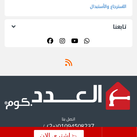
الاسترجاع والأستبدال
تابعنا
اتصل بنا
01094508237(+2) /
01055297175(+2)
اشتري الان