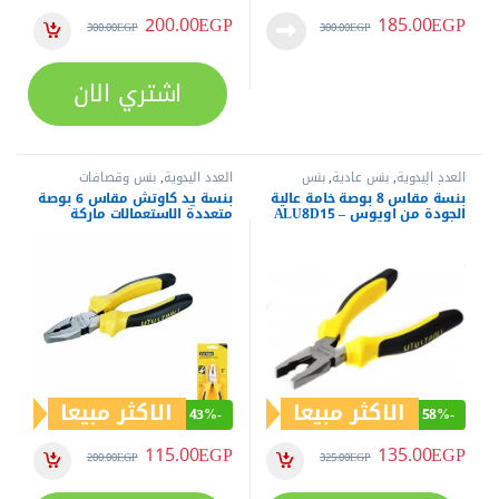
200.00
EGP
185.00
EGP
300.00
EGP
300.00
EGP
اشتري الان
العدد اليدوية
,
بنس عادية
,
بنس
العدد اليدوية
,
بنس وقصافات
وقصافات
بنسة مقاس 8 بوصة خامة عالية
بنسة يد كاوتش مقاس 6 بوصة
الجودة من اويوس – ALU8D15
متعددة الاستعمالات ماركة
ايويس – موديل ALU6D
الاكثر مبيعا
الاكثر مبيعا
43%
-
58%
-
115.00
EGP
135.00
EGP
200.00
EGP
325.00
EGP