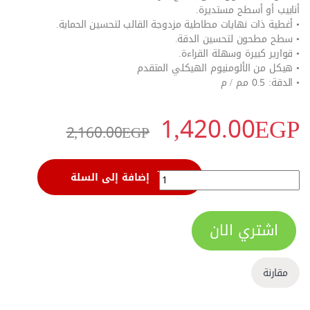
أنابيب أو أسطح مستديرة.
• أغطية ذات نهايات مطاطية مزدوجة القالب لتحسين الحماية.
• سطح مطحون لتحسين الدقة.
• قوارير كبيرة وسهلة القراءة.
• هيكل من الألومنيوم الهيكلي المتقدم
• الدقة: 0.5 مم / م
1,420.00
EGP
2,160.00
EGP
ميزان عين 3 عين 72 بوصة خدمة شاقة من وورك برو - W062022 quantity
إضافة إلى السلة
اشتري الان
مقارنة