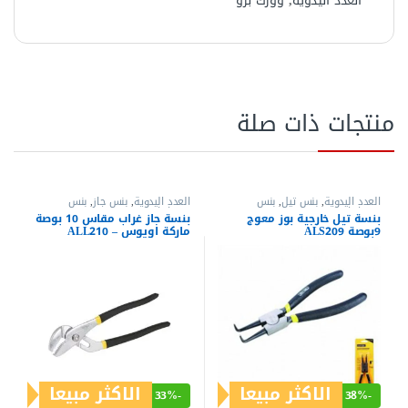
العدد اليدوية
,
وورك برو
منتجات ذات صلة
العدد اليدوية
,
بنس تيل
,
بنس
العدد اليدوية
,
بنس جاز
,
بنس
وقصافات
وقصافات
بنسة تيل خارجية بوز معوج
بنسة جاز غراب مقاس 10 بوصة
9بوصة ALS209
ماركة اويوس – ALL210
الاكثر مبيعا
الاكثر مبيعا
33%
-
38%
-