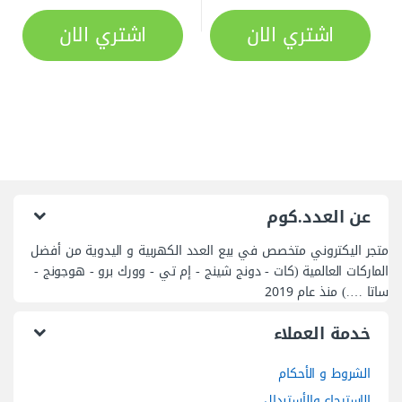
اشتري الان
اشتري الان
عن العدد.كوم
متجر اليكتروني متخصص في بيع العدد الكهربية و اليدوية من أفضل
الماركات العالمية (كات - دونج شينج - إم تي - وورك برو - هوجونج -
ساتا ….) منذ عام 2019
خدمة العملاء
الشروط و الأحكام
الاسترجاع والأستبدال