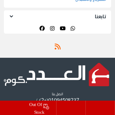
تابعنا
اتصل بنا
01094508237(+2) /
Out Of
01055297175(+2)
Stock