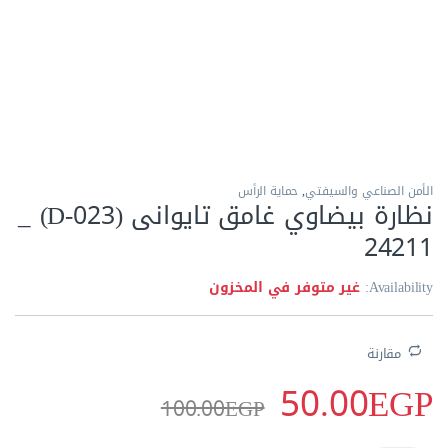
الاكثر مبيعا
الأمن الصناعي والسيفتي
,
حماية الرأس
نظارة بيضاوي غامق تايوانى (D-023) _
24211
Availability:
غير متوفر في المخزون
مقارنة
50.00
EGP
100.00
EGP