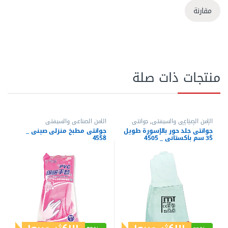
مقارنة
منتجات ذات صلة
الأمن الصناعي والسيفتي
,
جوانتي
الأمن الصناعي والسيفتي
جلد
,
حماية اليدين
جوانتى جلد حور بالإسورة طويل
جوانتى مطبخ منزلى صينى _
35 سم باكستانى _ 4505
4558