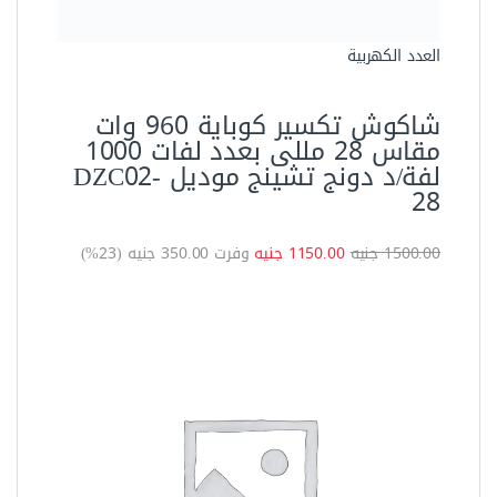
العدد اليدوية
شاكوش كاوتش 20 اونز من ساتا
موديل ‏92913‏ME متعدد
الاستخدامات و ممتص للصدمات
للطرق بدون شرارة