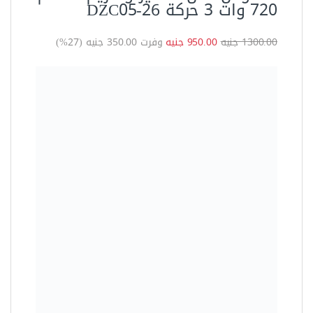
العدد اليدوية
مطرقة يد فايبر جلاس 12 لبرة
ماركة أويوس COF012
405.00 جنيه
Sale!