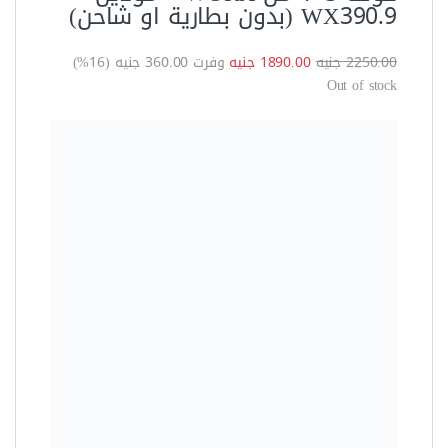
العدد الكهربية
شاكوش تكسير وتخريم (هيلتي)
ببطارية ١٨ڤولت ٤ امبير مقاس
٢٤مم من دونج شينج DCZC02-24
4200.00 جنيه
3399.00 جنيه
وفرت 801.00 جنيه (19%)