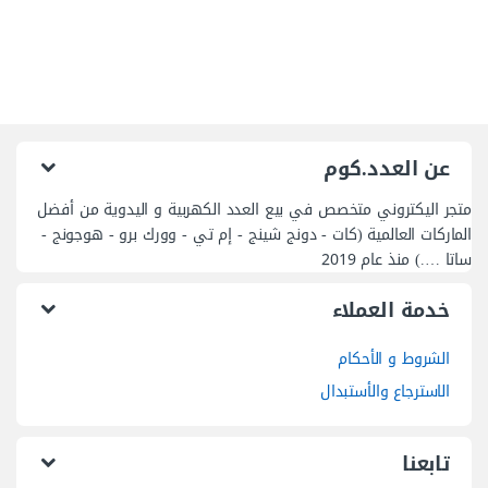
الاسترجاع والأستبدال
تابعنا
اتصل بنا
01094508237(+2) /
01055297175(+2)