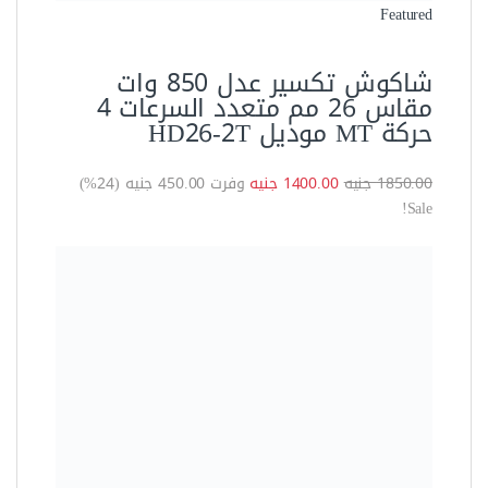
العدد الكهربية
شاكوش تكسير ودقاق بطارية 12
فولت – 2 بطارية 2 أمبير سامسونج
دونج شينج – موديل dczc13b
1800.00 جنيه
1350.00 جنيه
وفرت 450.00 جنيه (25%)