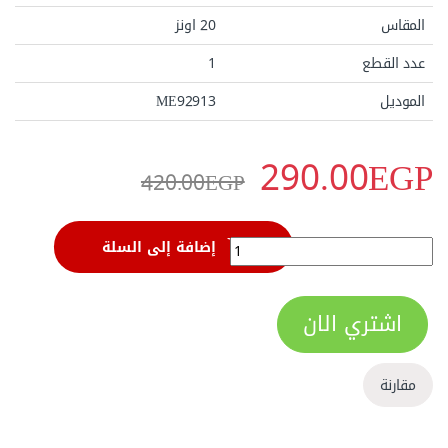
المقاس
20 اونز
عدد القطع
1
الموديل
290.00
EGP
420.00
EGP
شاكوش كاوتش 20 اونز من ساتا موديل ‏92913‏ME متعدد الاستخدامات و ممتص للصدمات للطرق بدون شرارة quantity
إضافة إلى السلة
اشتري الان
مقارنة