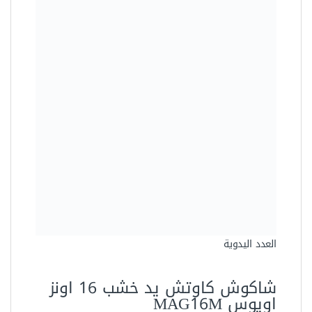
العدد اليدوية
شاكوش كاوتش يد خشب 16 اونز
اويوس MAG16M
48.00 جنيه
Sale!