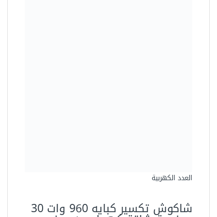
العدد الكهربية
شاكوش تكسير كبايه 960 وات 30
م خدمة شاقة كهرباء من دونج
شينج DZC04-30
1600.00 جنيه
1190.00 جنيه
وفرت 410.00 جنيه (26%)
المواصفات الفنية
العلامة التجارية
ساتا
الموديل
92913‏ME
المقاس
20 اونز
عدد القطع
1