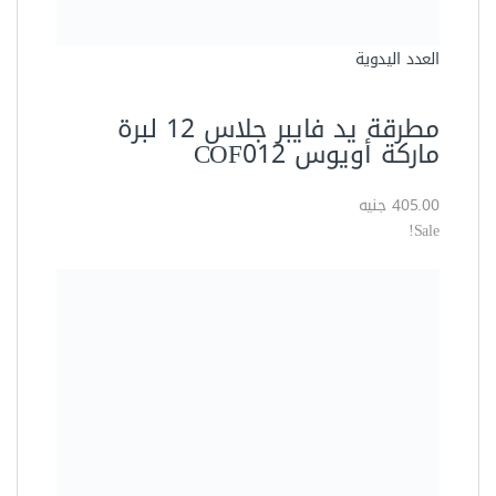
Featured
شاكوش تكسير عدل 26 مم 800
وات 3 حركة سرعات يمين وشمال
من دونج شينج موديل DZC05-26B