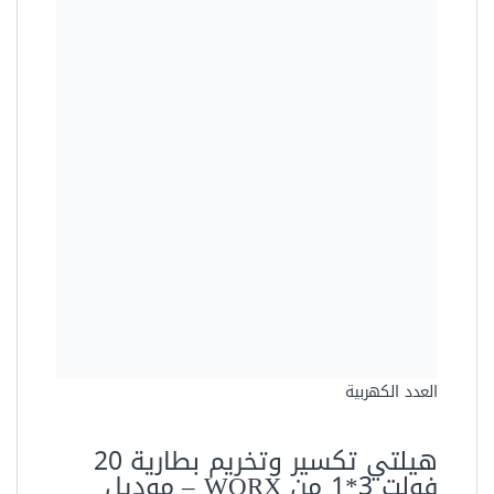
العدد الكهربية
هيلتي تكسير وتخريم بطارية 20
فولت 3*1 من WORX – موديل
WX390.9 (بدون بطارية او شاحن)
2250.00 جنيه
1890.00 جنيه
وفرت 360.00 جنيه (16%)
Out of stock