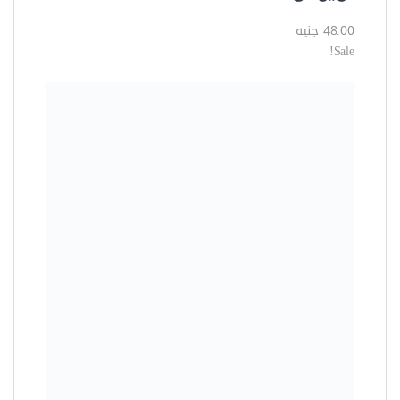
العدد الكهربية
شاكوش تكسير كوباية 960 وات
مقاس 28 مللى بعدد لفات 1000
لفة/د دونج تشينج موديل DZC02-
28
1500.00 جنيه
1150.00 جنيه
وفرت 350.00 جنيه (23%)