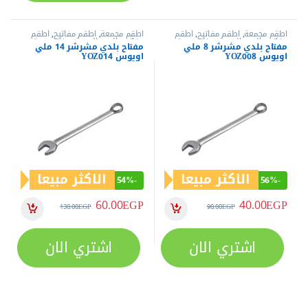
اشتري الان
اشتري الان
عن العدد.كوم
متجر اليكتروني متخصص في بيع العدد الكهربية و اليدوية من أفضل
الماركات العالمية (كات - دونج شينج - إم تي - وورك برو - هوجونج -
ساتا ….) منذ عام 2019
خدمة العملاء
الشروط و الأحكام