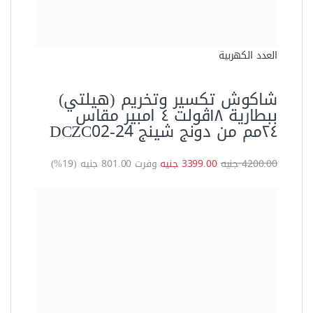
العدد اليدوية
مطرقة يد فايبر جلاس 10 لبرة
ماركة اويوس COF010