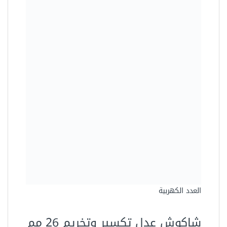
العدد الكهربية
شاكوش عدل تكسير وتخريم 26 مم
720 وات 3 حركة DZC05-26
1300.00 جنيه
950.00 جنيه
وفرت 350.00 جنيه (27%)