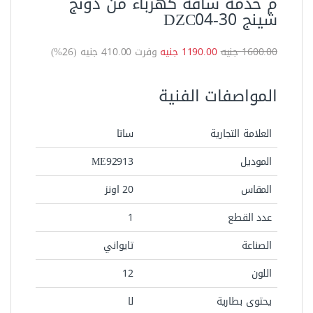
الصناعة
تايواني
اللون
12
يحتوى بطارية
لا
يعمل بالكهرباء
لا
رمز المنتج:
2694
التصنيفات:
العدد اليدوية
,
شاكوش كاوتش
,
شواكيش وكماشات
الوزن
5 كيلوجرام
SAIT
Brand